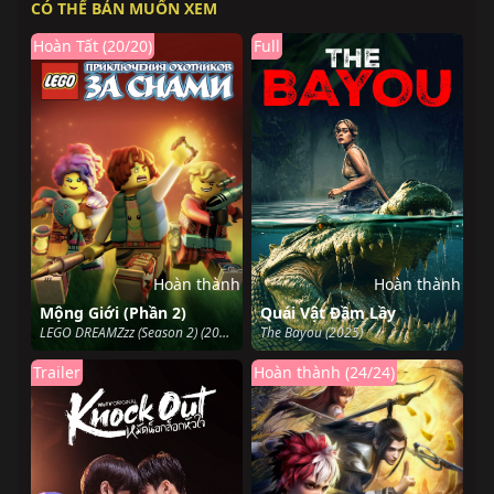
CÓ THỂ BẢN MUỐN XEM
Hoàn Tất (20/20)
Full
Hoàn thành
Hoàn thành
Mộng Giới (Phần 2)
Quái Vật Đầm Lầy
LEGO DREAMZzz (Season 2) (2024)
The Bayou (2025)
Trailer
Hoàn thành (24/24)