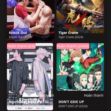
Sắp chiếu
Hoàn thành
Knock Out
Tiger Crane
Knock Out (2025)
Tiger Crane (2024)
Hoàn thành (6/6)
Hoàn thành (24/24)
Hoàn thành
Hoàn thành
Người Đại Diện Thời Gian Season 3 Yingdu
DON’T GIVE UP
Link Click Bridon Arc (2024)
DON'T GIVE UP (2024)