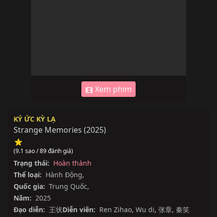
Xem phim
KÝ ỨC KỲ LẠ
Strange Memories
(
2025
)
(9.1 sao / 89 đánh giá)
Trạng thái:
Hoàn thành
Thể loại:
Hành Động
,
Quốc gia:
Trung Quốc
,
Năm:
2025
Đạo diễn:
王状
Diễn viên:
Ren Zihao
,
Wu di
,
张章
,
秦笑