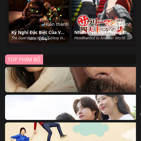
Hoàn thành
Hoàn thành
Kỳ Nghỉ Đặc Biệt Của Vệ Binh Dải Ngân Hà
Nhân Viên Văn Phòng Được Triệu Hồi Thành Tứ Đại Thiên Vương Ở Thế Giới Khác
The Guardians of the Galaxy Holiday Special (2022)
Headhunted to Another World: From Salaryman to Big Four! (2025)
TOP PHIM BỘ