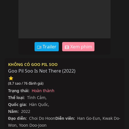
Trailer
Xem phim
KHÔNG CÓ GOO PIL SOO
Goo Pil Soo Is Not There
(
2022
)
(8.7 sao / 76 đánh giá)
Trạng thái:
Hoàn thành
Thể loại:
Tình Cảm
,
Quốc gia:
Hàn Quốc
,
Năm:
2022
Đạo diễn:
Choi Do Hoon
Diễn viên:
Han Go-Eun
,
Kwak Do-
Won
,
Yoon Doo-Joon