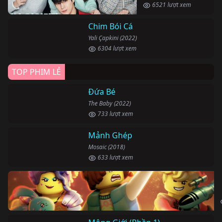
6521 lượt xem
Chim Bói Cá
Yali Çapkini (2022)
6304 lượt xem
TOP PHIM LẺ
Đứa Bé
The Baby (2022)
733 lượt xem
Mảnh Ghép
Mosaic (2018)
633 lượt xem