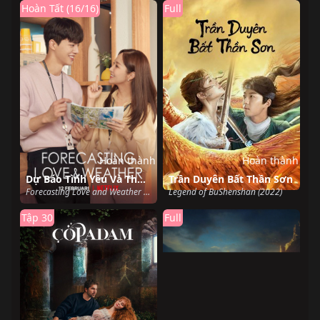
Hoàn Tất (16/16)
Full
Hoàn thành
Hoàn thành
Dự Báo Tình Yêu Và Thời Tiết
Trần Duyên Bất Thần Sơn
Forecasting Love and Weather (2022)
Legend of BuShenshan (2022)
Tập 30
Full