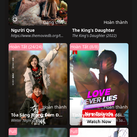
Đang chiếu
Hoàn thành
Người Que
The King’s Daughter
https://www.themoviedb.org/tv/215275-cop-adam (2022)
The King's Daughter (2022)
Hoàn Tất (24/24)
Hoàn Tất (8/8)
Hoàn thành
Hoàn thành
Tỏa Sáng Trong Đêm Đông Của Em
Tình yêu không lừa dối: Điểm đến Sardinia
Winter Night (2022)
Love Never Lies: Destination Sardinia (2022)
Full
Full