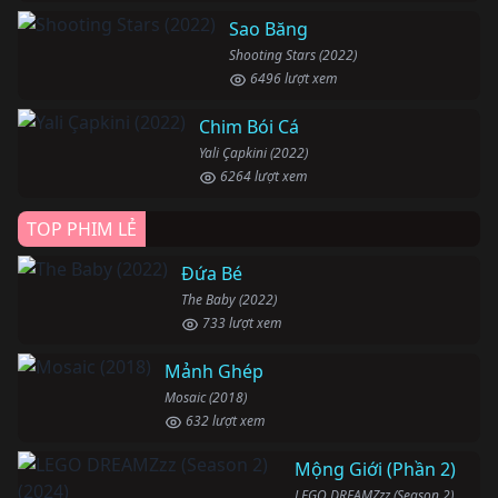
Sao Băng
Shooting Stars (2022)
6496 lượt xem
Chim Bói Cá
Yali Çapkini (2022)
6264 lượt xem
TOP PHIM LẺ
Đứa Bé
The Baby (2022)
733 lượt xem
Mảnh Ghép
Mosaic (2018)
632 lượt xem
Mộng Giới (Phần 2)
LEGO DREAMZzz (Season 2) (2024)