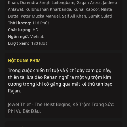
Khan
,
Dorendra Singh Loitongbam
,
Gagan Arora
,
Jaideep
Ahlawat
,
Kulbhushan Kharbanda
,
Kunal Kapoor
,
Nikita
Dutta
,
Peter Muxka Manuel
,
Saif Ali Khan
,
Sumit Gulati
Thời lượng:
116 Phút
Chất lượng:
HD
Ngôn ngữ:
Vietsub
Lượt xem:
180 lượt
NỘI DUNG PHIM
Trong cuộc chiến trí tuệ và ý chí đầy cam go này,
thiên tài lừa đảo Rehan nghĩ ra một vụ trộm kim
cương trong khi cố gắng qua mặt kẻ thù tàn bạo
Rajan.
Jewel Thief - The Heist Begins
,
Kẻ Trộm Trang Sức:
Phi Vụ Bắt Đầu
,
Hoàn thành
Hoàn thành