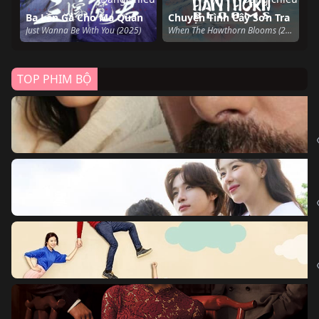
Ba Lần Gả Cho Ma Quân
Chuyện Tình Cây Sơn Tra
Just Wanna Be With You (2025)
When The Hawthorn Blooms (2025)
TOP PHIM BỘ