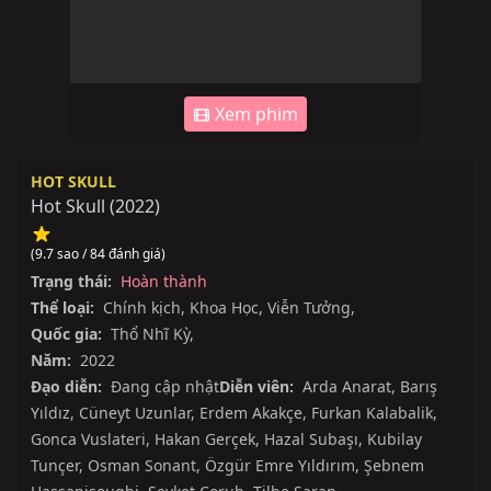
Xem phim
HOT SKULL
Hot Skull
(
2022
)
(9.7 sao / 84 đánh giá)
Trạng thái:
Hoàn thành
Thể loại:
Chính kịch
,
Khoa Học
,
Viễn Tưởng
,
Quốc gia:
Thổ Nhĩ Kỳ
,
Năm:
2022
Đạo diễn:
Đang cập nhật
Diễn viên:
Arda Anarat
,
Barış
Yıldız
,
Cüneyt Uzunlar
,
Erdem Akakçe
,
Furkan Kalabalik
,
Gonca Vuslateri
,
Hakan Gerçek
,
Hazal Subaşı
,
Kubilay
Tunçer
,
Osman Sonant
,
Özgür Emre Yıldırım
,
Şebnem