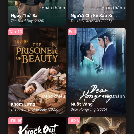
Hoàn thành
Hoàn thành
Ngày Thứ Ba
Người Chị Kế Xấu Xí
The Third Day (2020)
The Ugly Stepsister (2025)
Tập 10
Full
Đang chiếu
Hoàn thành
Khom Lưng
Nuốt Vàng
The Prisoner of Beauty (2025)
Dear Hongrang (2025)
Trailer
Tập 8