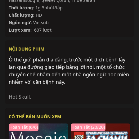
Hassanisoughi
,
Şevket Çoruh
,
Tilbe Saran
Thời lượng:
1g 5phút/tập
Chất lượng:
HD
Ngôn ngữ:
Vietsub
Lượt xem:
607 lượt
NỘI DUNG PHIM
Ở thế giới phản địa đàng, trước một dịch bệnh lây
lan qua đường giao tiếp bằng lời nói, một tổ chức
chuyên chế nhắm đến một nhà ngôn ngữ học miễn
nhiễm với căn bệnh này.
Hot Skull
,
CÓ THỂ BẢN MUỐN XEM
Hoàn Tất (6/6)
Hoàn Tất (20/20)