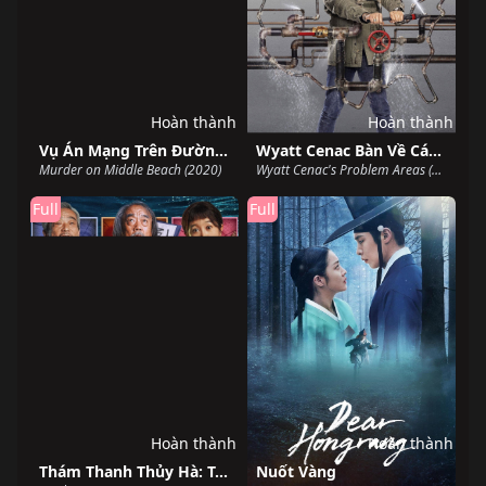
Hoàn thành
Hoàn thành
Vụ Án Mạng Trên Đường Middle Beach
Wyatt Cenac Bàn Về Các Khu Vực Có Vấn Đề (Phần 2)
Murder on Middle Beach (2020)
Wyatt Cenac's Problem Areas (Season 2) (2019)
Full
Full
Hoàn thành
Hoàn thành
Thám Thanh Thủy Hà: Trùng Sinh
Nuốt Vàng