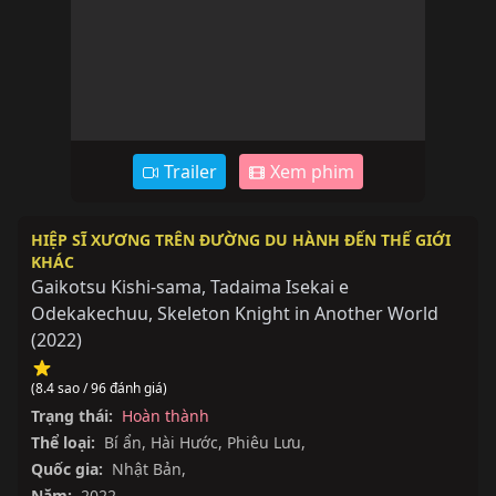
Trailer
Xem phim
HIỆP SĨ XƯƠNG TRÊN ĐƯỜNG DU HÀNH ĐẾN THẾ GIỚI
KHÁC
Gaikotsu Kishi-sama, Tadaima Isekai e
Odekakechuu, Skeleton Knight in Another World
(
2022
)
(8.4 sao / 96 đánh giá)
Trạng thái:
Hoàn thành
Thể loại:
Bí ẩn
,
Hài Hước
,
Phiêu Lưu
,
Quốc gia:
Nhật Bản
,
Năm:
2022