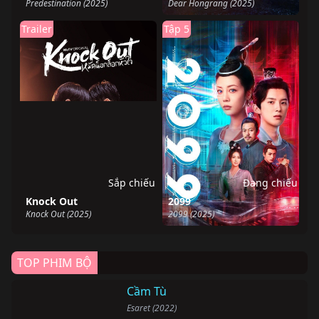
Predestination (2025)
Dear Hongrang (2025)
Trailer
Tập 5
Sắp chiếu
Đang chiếu
Knock Out
2099
Knock Out (2025)
2099 (2025)
TOP PHIM BỘ
Cầm Tù
Esaret (2022)