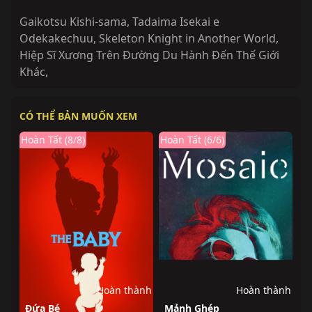
Gaikotsu Kishi-sama, Tadaima Isekai e
Odekakechuu, Skeleton Knight in Another World
,
Hiệp Sĩ Xương Trên Đường Du Hành Đến Thế Giới
Khác
,
CÓ THỂ BẢN MUỐN XEM
Hoàn Tất (8/8)
Hoàn Tất (6/6)
Hoàn thành
Hoàn thành
Đứa Bé
Mảnh Ghép