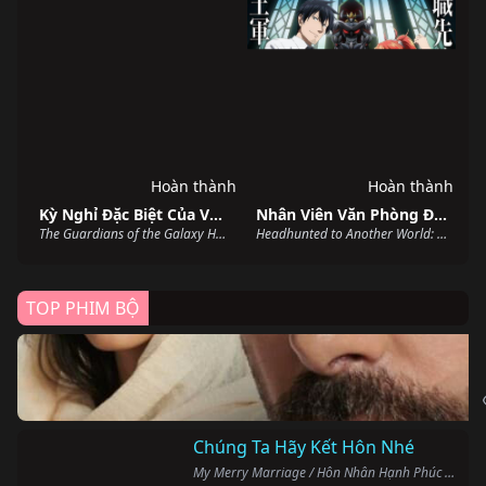
Hoàn thành
Hoàn thành
Kỳ Nghỉ Đặc Biệt Của Vệ Binh Dải Ngân Hà
Nhân Viên Văn Phòng Được Triệu Hồi Thành Tứ Đại Thiên Vương Ở Thế Giới Khác
The Guardians of the Galaxy Holiday Special (2022)
Headhunted to Another World: From Salaryman to Big Four! (2025)
TOP PHIM BỘ
Chúng Ta Hãy Kết Hôn Nhé
My Merry Marriage / Hôn Nhân Hạnh Phúc (2024)