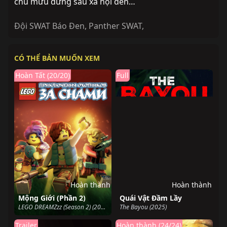
chủ mưu đứng sau xã hội đen…
Đội SWAT Báo Đen
,
Panther SWAT
,
CÓ THỂ BẢN MUỐN XEM
Hoàn Tất (20/20)
Full
Hoàn thành
Hoàn thành
Mộng Giới (Phần 2)
Quái Vật Đầm Lầy
LEGO DREAMZzz (Season 2) (2024)
The Bayou (2025)
Trailer
Hoàn thành (24/24)