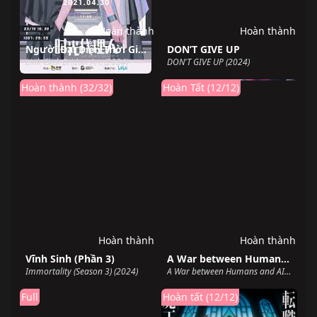
Hoàn thành
Hoàn thành
Người Đại Diện Thời Gian Season 3 Yingdu
DON’T GIVE UP
Link Click Bridon Arc (2024)
DON'T GIVE UP (2024)
Hoàn thành (32/32)
Hoàn Tất (12/12)
Hoàn thành
Hoàn thành
Vĩnh Sinh (Phần 3)
A War between Humans and AI
Immortality (Season 3) (2024)
A War between Humans and AI (2024)
Full
Hoàn tất (12/12)