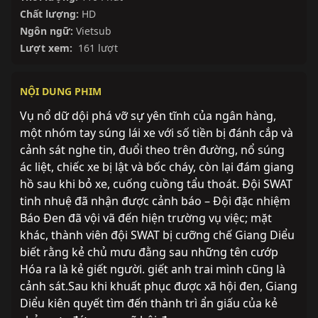
Chất lượng:
HD
Ngôn ngữ:
Vietsub
Lượt xem:
161 lượt
NỘI DUNG PHIM
Vụ nổ dữ dội phá vỡ sự yên tĩnh của ngân hàng,
một nhóm tay súng lái xe với số tiền bị đánh cắp và
cảnh sát nghe tin, đuổi theo trên đường, nổ súng
ác liệt, chiếc xe bị lật và bốc cháy, còn lại đám giang
hồ sau khi bỏ xe, cuống cuồng tẩu thoát. Đội SWAT
tinh nhuệ đã nhận được cảnh báo – Đội đặc nhiệm
Báo Đen đã vội vã đến hiện trường vụ việc; mặt
khác, thành viên đội SWAT bị cưỡng chế Giang Diểu
biết rằng kẻ chủ mưu đằng sau những tên cướp
Hóa ra là kẻ giết người. giết anh trai mình cũng là
cảnh sát.Sau khi khuất phục được xã hội đen, Giang
Diểu kiên quyết tìm đến thành trì ẩn giấu của kẻ