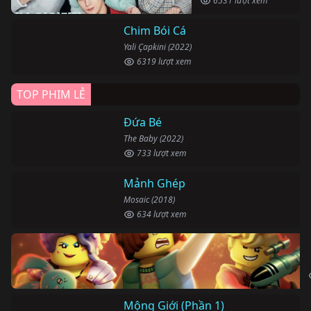
6531 lượt xem
Chim Bói Cá
Yali Çapkini (2022)
6319 lượt xem
TOP PHIM LẺ
Đứa Bé
The Baby (2022)
733 lượt xem
Mảnh Ghép
Mosaic (2018)
634 lượt xem
Mộng Giới (Phần 1)