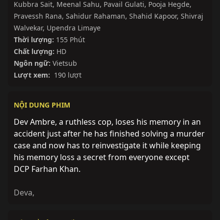
Kubbra Sait
,
Meenal Sahu
,
Pavail Gulati
,
Pooja Hegde
,
Pravessh Rana
,
Sahidur Rahaman
,
Shahid Kapoor
,
Shivraj
Walvekar
,
Upendra Limaye
Thời lượng:
155 Phút
Chất lượng:
HD
Ngôn ngữ:
Vietsub
Lượt xem:
190 lượt
NỘI DUNG PHIM
Dev Ambre, a ruthless cop, loses his memory in an
accident just after he has finished solving a murder
case and now has to reinvestigate it while keeping
his memory loss a secret from everyone except
DCP Farhan Khan.
Deva
,
Hoàn thành
Hoàn thành