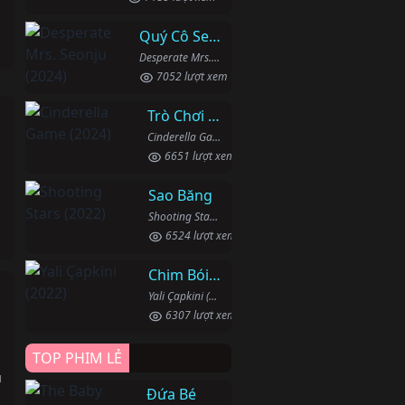
Quý Cô Seon Ju Phục Thù
Desperate Mrs. Seonju (2024)
7052 lượt xem
Trò Chơi Lọ Lem
Cinderella Game (2024)
6651 lượt xem
Sao Băng
Shooting Stars (2022)
6524 lượt xem
Chim Bói Cá
Yali Çapkini (2022)
h
6307 lượt xem
TOP PHIM LẺ
u
Đứa Bé