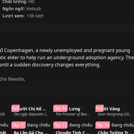
Chất lượng:
HD
Ngôn ngữ:
Vietsub
Lượt xem:
136 lượt
-WWI Copenhagen, a newly unemployed and pregnant young
tic elder to help run an underground adoption agency. The
ntil a sudden discovery changes everything.
 the Needle
,
hành
Hoàn thành
Đang chiếu
Hoàn thàn
Full
Tập 10
Full
Người Chị Kế Xấu Xí
Khom Lưng
Nuốt Vàng
20)
The Ugly Stepsister (2025)
The Prisoner of Beauty (2025)
Dear Hongrang (2025)
hiếu
Tập 11
Đang chiếu
Tập 12
Đang chiếu
Tập 14
Đang chiế
hất
Ba Lần Gả Cho Ma Quân
Chuyện Tình Cây Sơn Tra
Chân Tướng Trong Đường Nét