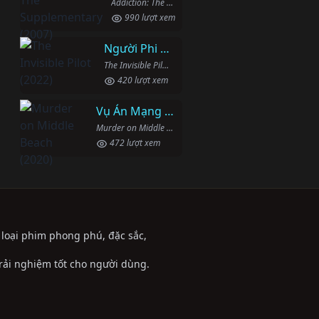
Addiction: The Supplementary (2007)
990 lượt xem
Người Phi Công Vô Hình
The Invisible Pilot (2022)
420 lượt xem
Vụ Án Mạng Trên Đường Middle Beach
Murder on Middle Beach (2020)
472 lượt xem
ể loại phim phong phú, đặc sắc,
trải nghiệm tốt cho người dùng.