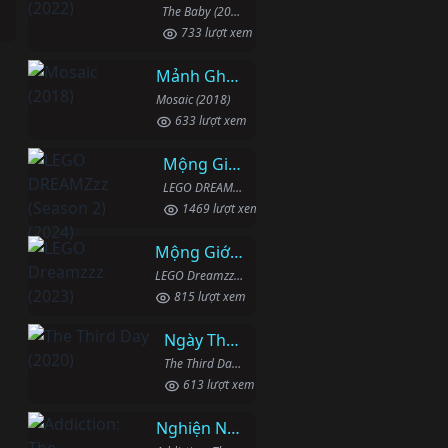
The Baby (2022)
733 lượt xem
Mảnh Ghép
Mosaic (2018)
633 lượt xem
Mộng Giới (Phần 2)
LEGO DREAMZzz (Season 2) (2024)
1469 lượt xem
Mộng Giới (Phần 1)
LEGO Dreamzzz (2023)
815 lượt xem
Ngày Thứ Ba
The Third Day (2020)
613 lượt xem
Nghiện Ngập: Chuỗi Phim Bổ Trợ