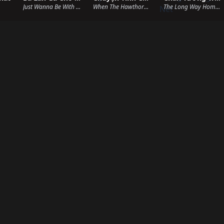
Just Wanna Be With You (2025)
When The Hawthorn Blooms (2025)
The Long Way Home (2025)