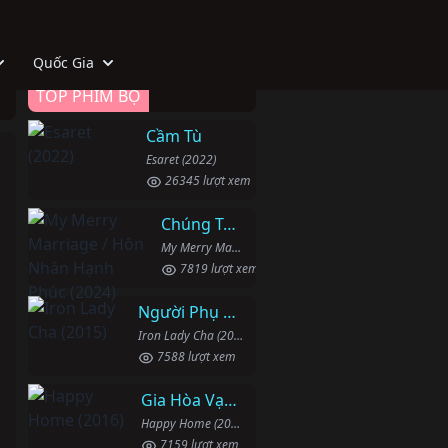
Quốc Gia
TOP PHIM BỘ
Cầm Tù
Esaret (2022)
26345 lượt xem
Chúng Ta Hãy Kết Hôn Nhé
My Merry Marriage / Hôn Nhân Hạnh Phúc (2024)
7819 lượt xem
Người Phụ Nữ Mạnh Mẽ
Iron Lady Cha (2015)
7588 lượt xem
Gia Hòa Vạn Sự Thành
Happy Home (2016)
7159 lượt xem