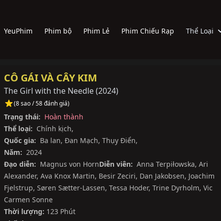
YeuPhim
Phim bộ
Phim Lẻ
Phim Chiếu Rạp
Thể Loại
CÔ GÁI VÀ CÂY KIM
The Girl with the Needle
(
2024
)
(8 sao / 58 đánh giá)
Trạng thái:
Hoàn thành
Thể loại:
Chính kịch
,
Quốc gia:
Ba lan
,
Đan Mạch
,
Thụy Điển
,
Năm:
2024
Đạo diễn:
Magnus von Horn
Diễn viên:
Anna Terpiłowska
,
Ari
Alexander
,
Ava Knox Martin
,
Besir Zeciri
,
Dan Jakobsen
,
Joachim
Fjelstrup
,
Søren Sætter-Lassen
,
Tessa Hoder
,
Trine Dyrholm
,
Vic
Carmen Sonne
Thời lượng:
123 Phút