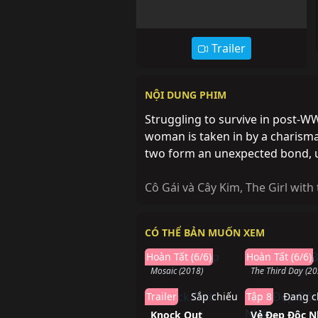
Trailer
NỘI DUNG PHIM
Struggling to survive in post
woman is taken in by a charisma
two form an unexpected bond, u
Cô Gái và Cây Kim
,
The Girl with
CÓ THỂ BẢN MUỐN XEM
Hoàn thành
Hoàn t
Hoàn Tất (6/6)
Hoàn Tất (6/6)
Mảnh Ghép
Ngày Thứ Ba
Mosaic (2018)
The Third Day (20
Trailer
Sắp chiếu
Tập 8
Đang c
Knock Out
Vẻ Đẹp Độc N