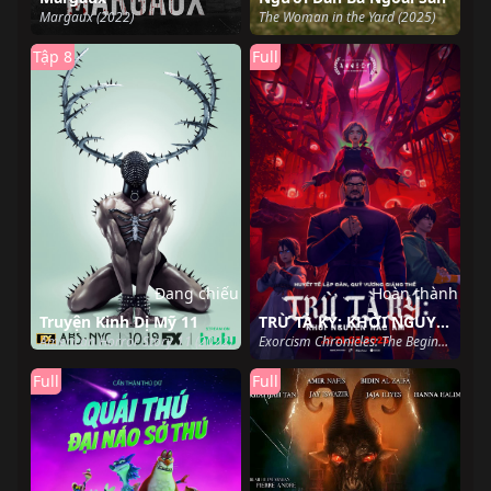
Margaux (2022)
The Woman in the Yard (2025)
Tập 8
Full
Đang chiếu
Hoàn thành
Truyện Kinh Dị Mỹ 11
TRỪ TÀ KÝ: KHỞI NGUYÊN HẮC ÁM
American Horror Story 11 (2022)
Exorcism Chronicles: The Beginning (2025)
Full
Full