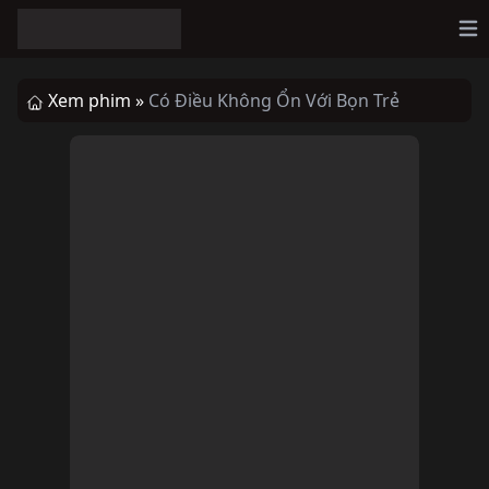
Op
Xem phim »
Có Điều Không Ổn Với Bọn Trẻ