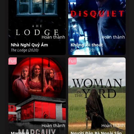
Hoàn thành
Hoàn thành
Nhà Nghỉ Quỷ Ám
Không lối thoát
The Lodge (2020)
Disquiet (2023)
Full
Full
Hoàn thành
Hoàn thành
Margaux
Người Đàn Bà Ngoài Sân