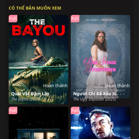
CÓ THỂ BẢN MUỐN XEM
Full
Full
Hoàn thành
Hoàn thành
Quái Vật Đầm Lầy
Người Chị Kế Xấu Xí
The Bayou (2025)
The Ugly Stepsister (2025)
Full
Full