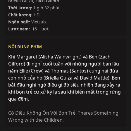
Briella Guiza
,
Zach Gilford
Thời lượng:
1 giờ 32 phút
Chất lượng:
HD
Ngôn ngữ:
Vietsub
Lượt xem:
161 lượt
NỘI DUNG PHIM
Khi Margaret (Alisha Wainwright) và Ben (Zach
Gilford) đi nghỉ cuối tuần với những người bạn lâu
năm Ellie (Crew) và Thomas (Santos) cùng hai đứa
con nhỏ của họ (Briella Guiza và David Mattle), Ben
bắt đầu nghi ngờ điều gì đó siêu nhiên đang xảy ra
khi bọn trẻ cư xử kỳ lạ sau khi biến mất trong rừng
qua đêm.
Có Điều Không Ổn Với Bọn Trẻ
,
Theres Something
Wrong with the Children
,