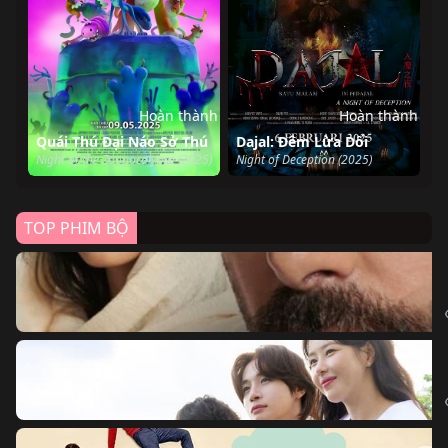
Hoàn thành
Hoàn thành
Quái Thú Đại Náo Sở Thú
Dajal: Đêm Lừa Dối
Night of the Zoopocalypse (2025)
Night of Deception (2025)
TOP PHIM BỘ