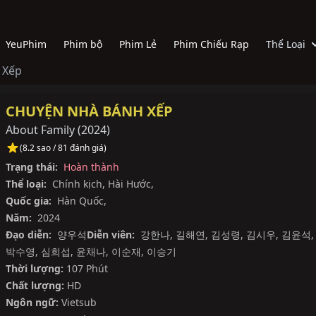
YeuPhim
Phim bộ
Phim Lẻ
Phim Chiếu Rạp
Thể Loại
 Xếp
CHUYỆN NHÀ BÁNH XẾP
About Family
(
2024
)
(8.2 sao / 81 đánh giá)
Trạng thái:
Hoàn thành
Thể loại:
Chính kịch
,
Hài Hước
,
Quốc gia:
Hàn Quốc
,
Năm:
2024
Đạo diễn:
양우석
Diễn viên:
강한나
,
길해연
,
김성령
,
김시우
,
김윤석
,
박수영
,
심희섭
,
윤채나
,
이순재
,
이승기
Thời lượng:
107 Phút
Chất lượng:
HD
Ngôn ngữ:
Vietsub