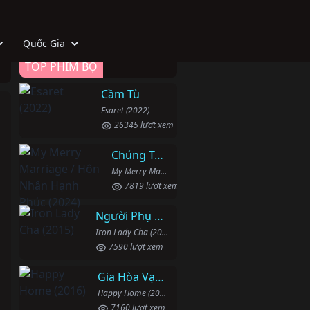
Quốc Gia
TOP PHIM BỘ
Cầm Tù
Esaret (2022)
26345 lượt xem
Chúng Ta Hãy Kết Hôn Nhé
My Merry Marriage / Hôn Nhân Hạnh Phúc (2024)
7819 lượt xem
Người Phụ Nữ Mạnh Mẽ
Iron Lady Cha (2015)
7590 lượt xem
Gia Hòa Vạn Sự Thành
Happy Home (2016)
7160 lượt xem