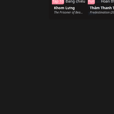
Tập 10
Đang chiếu
Full
Hoàn t
Khom Lưng
The Prisoner of Beauty (2025)
Predestination (2