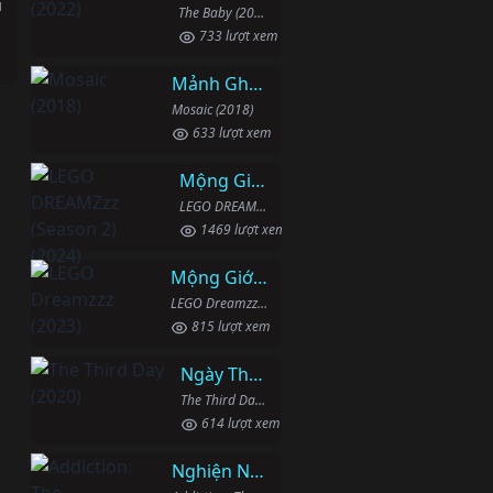
u
The Baby (2022)
733 lượt xem
Mảnh Ghép
Mosaic (2018)
633 lượt xem
Mộng Giới (Phần 2)
LEGO DREAMZzz (Season 2) (2024)
1469 lượt xem
Mộng Giới (Phần 1)
LEGO Dreamzzz (2023)
815 lượt xem
Ngày Thứ Ba
The Third Day (2020)
614 lượt xem
Nghiện Ngập: Chuỗi Phim Bổ Trợ