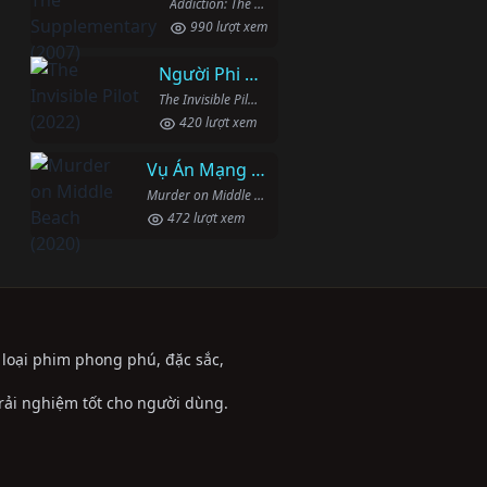
Addiction: The Supplementary (2007)
990 lượt xem
Người Phi Công Vô Hình
The Invisible Pilot (2022)
420 lượt xem
Vụ Án Mạng Trên Đường Middle Beach
Murder on Middle Beach (2020)
472 lượt xem
ể loại phim phong phú, đặc sắc,
trải nghiệm tốt cho người dùng.