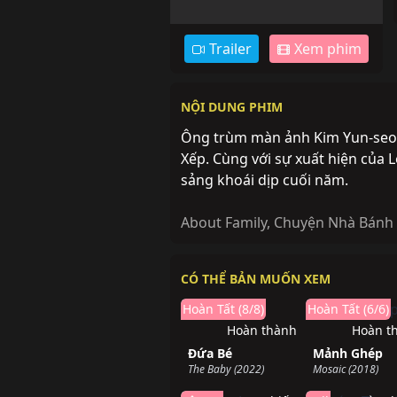
Trailer
Xem phim
NỘI DUNG PHIM
Ông trùm màn ảnh Kim Yun-seok
Xếp. Cùng với sự xuất hiện của
sảng khoái dịp cuối năm.
About Family
,
Chuyện Nhà Bánh
CÓ THỂ BẢN MUỐN XEM
Hoàn Tất (8/8)
Hoàn Tất (6/6)
Hoàn thành
Hoàn t
Đứa Bé
Mảnh Ghép
The Baby (2022)
Mosaic (2018)