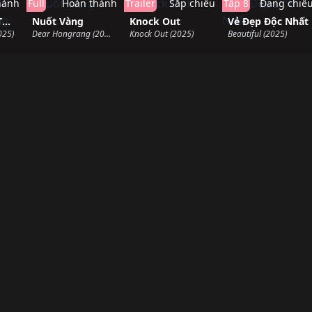
hành
Full
Hoàn thành
Trailer
Sắp chiếu
Tập 8
Đang chiế
Thám Thanh Thủy Hà: Trùng Sinh
Nuốt Vàng
Knock Out
Vẻ Đẹp Độc Nhất
025)
Dear Hongrang (2025)
Knock Out (2025)
Beautiful (2025)