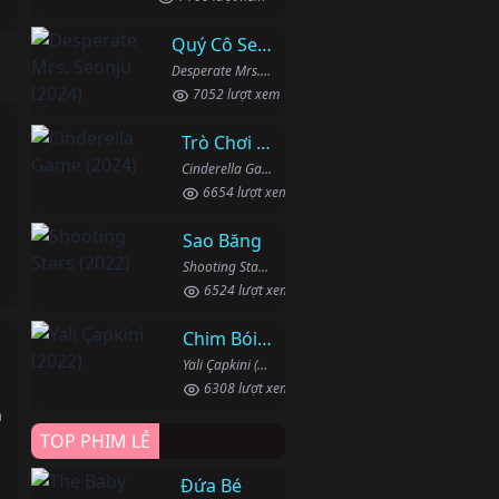
Quý Cô Seon Ju Phục Thù
Desperate Mrs. Seonju (2024)
7052 lượt xem
Trò Chơi Lọ Lem
Cinderella Game (2024)
6654 lượt xem
Sao Băng
Shooting Stars (2022)
6524 lượt xem
Chim Bói Cá
Yali Çapkini (2022)
6308 lượt xem
h
TOP PHIM LẺ
Đứa Bé