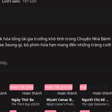
Lượt xem:
197 lượt
 hóa tổng tài gia trưởng khó tính trong Chuyện Nhà Bánh
 Lee Seung-gi, bộ phim hứa hẹn mang đến những tràng cười
 Xếp
,
Hoàn Tất (6/6)
Hoàn Tất (10/10)
Full
hành
Hoàn thành
Hoàn thành
Hoàn thàn
Ngày Thứ Ba
Wyatt Cenac Bàn Về Các Khu Vực Có Vấn Đề (Phần 2)
Người Chị Kế Xấu Xí
The Third Day (2020)
Wyatt Cenac's Problem Areas (Season 2) (2019)
The Ugly Stepsister (2025)