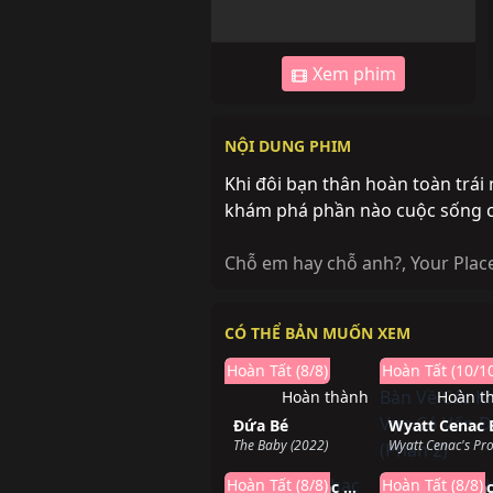
Xem phim
NỘI DUNG PHIM
Khi đôi bạn thân hoàn toàn trái
khám phá phần nào cuộc sống của
Chỗ em hay chỗ anh?
,
Your Plac
CÓ THỂ BẢN MUỐN XEM
Hoàn Tất (8/8)
Hoàn Tất (10/1
Hoàn thành
Hoàn t
Đứa Bé
The Baby (2022)
Hoàn thành
Hoàn t
Hoàn Tất (8/8)
Hoàn Tất (8/8)
Đam Mê Nhạc Rap (Phần 1)