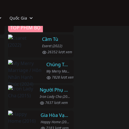
Quốc Gia
TOP PHIM BỘ
Cầm Tù
Esaret (2022)
26352 lượt xem
Chúng Ta Hãy Kết Hôn Nhé
My Merry Marriage / Hôn Nhân Hạnh Phúc (2024)
7828 lượt xem
Người Phụ Nữ Mạnh Mẽ
Iron Lady Cha (2015)
7637 lượt xem
Gia Hòa Vạn Sự Thành
Happy Home (2016)
7183 lượt xem