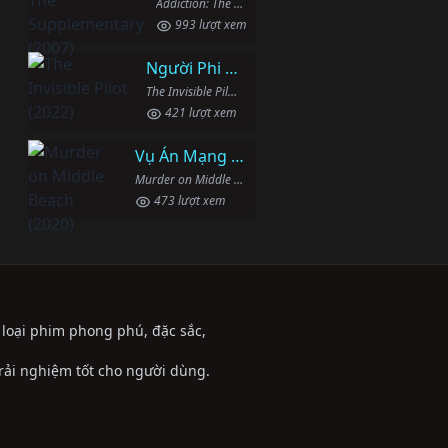
Addiction: The Supplementary (2007)
993 lượt xem
Người Phi Công Vô Hình
The Invisible Pilot (2022)
421 lượt xem
Vụ Án Mạng Trên Đường Middle Beach
Murder on Middle Beach (2020)
473 lượt xem
ể loại phim phong phú, đặc sắc,
trải nghiệm tốt cho người dùng.