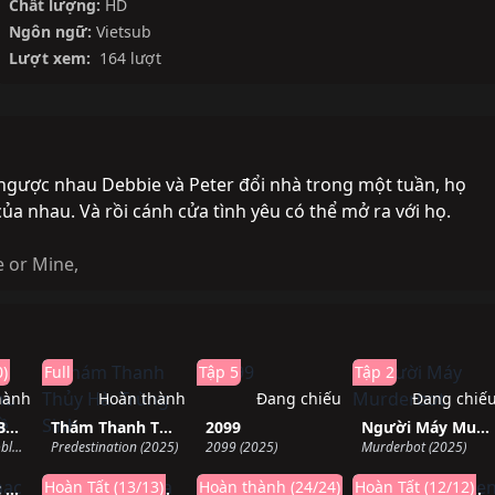
Chất lượng:
HD
Ngôn ngữ:
Vietsub
Lượt xem:
164 lượt
 ngược nhau Debbie và Peter đổi nhà trong một tuần, họ
 nhau. Và rồi cánh cửa tình yêu có thể mở ra với họ.
e or Mine
,
0)
Full
Tập 5
Tập 2
hành
Hoàn thành
Đang chiếu
Đang chiế
Wyatt Cenac Bàn Về Các Khu Vực Có Vấn Đề (Phần 2)
Thám Thanh Thủy Hà: Trùng Sinh
2099
Người Máy Murderbot
Wyatt Cenac's Problem Areas (Season 2) (2019)
Predestination (2025)
2099 (2025)
Murderbot (2025)
hành
Hoàn thành
Hoàn thành
Hoàn thàn
Hoàn Tất (13/13)
Hoàn thành (24/24)
Hoàn Tất (12/12)
Đam Mê Nhạc Rap (Phần 2)
Địa Ngục Của Hà Bách Nhuế
Sự quyến rũ của 2.5D
A War between Humans and AI