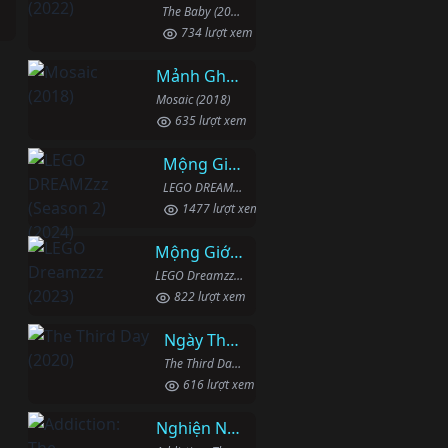
The Baby (2022)
734 lượt xem
Mảnh Ghép
Mosaic (2018)
635 lượt xem
Mộng Giới (Phần 2)
LEGO DREAMZzz (Season 2) (2024)
1477 lượt xem
Mộng Giới (Phần 1)
LEGO Dreamzzz (2023)
822 lượt xem
Ngày Thứ Ba
The Third Day (2020)
616 lượt xem
Nghiện Ngập: Chuỗi Phim Bổ Trợ