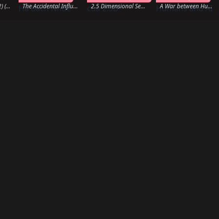
Rap Sh!t (Season 2) (2023)
The Accidental Influencer (2024)
2.5 Dimensional Seduction (2024)
A War between Humans and AI (2024)