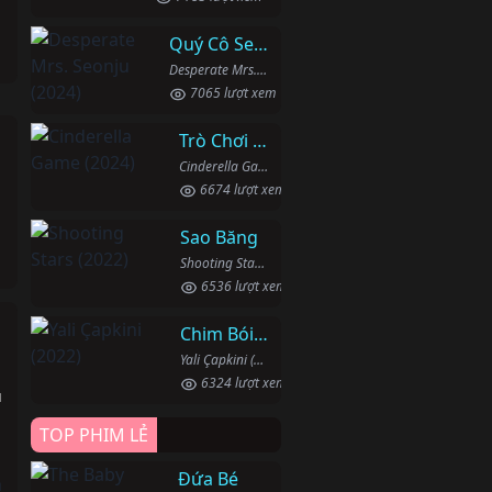
Quý Cô Seon Ju Phục Thù
Desperate Mrs. Seonju (2024)
7065 lượt xem
Trò Chơi Lọ Lem
Cinderella Game (2024)
6674 lượt xem
Sao Băng
Shooting Stars (2022)
6536 lượt xem
Chim Bói Cá
Yali Çapkini (2022)
6324 lượt xem
u
TOP PHIM LẺ
h
Đứa Bé