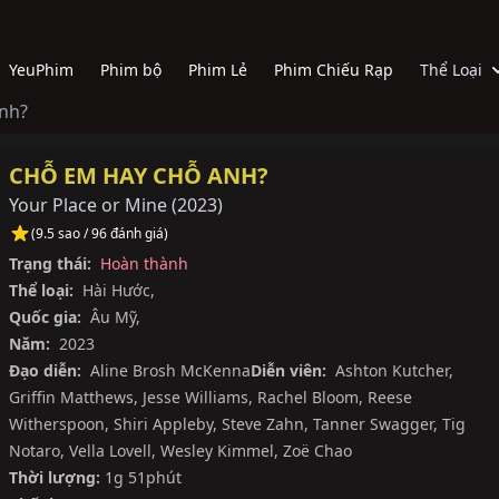
YeuPhim
Phim bộ
Phim Lẻ
Phim Chiếu Rạp
Thể Loại
nh?
CHỖ EM HAY CHỖ ANH?
Your Place or Mine
(
2023
)
(9.5 sao / 96 đánh giá)
Trạng thái:
Hoàn thành
Thể loại:
Hài Hước
,
Quốc gia:
Âu Mỹ
,
Năm:
2023
Đạo diễn:
Aline Brosh McKenna
Diễn viên:
Ashton Kutcher
,
Griffin Matthews
,
Jesse Williams
,
Rachel Bloom
,
Reese
Witherspoon
,
Shiri Appleby
,
Steve Zahn
,
Tanner Swagger
,
Tig
Notaro
,
Vella Lovell
,
Wesley Kimmel
,
Zoë Chao
Thời lượng:
1g 51phút