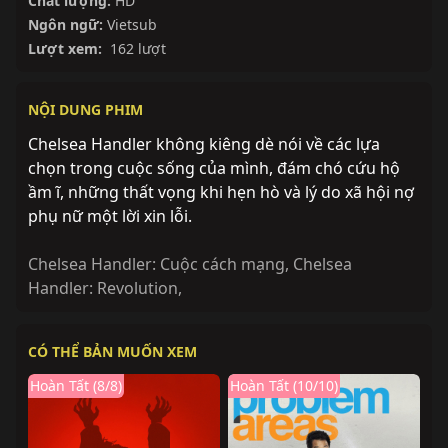
Chất lượng:
HD
Ngôn ngữ:
Vietsub
Lượt xem:
162 lượt
NỘI DUNG PHIM
Chelsea Handler không kiêng dè nói về các lựa
chọn trong cuộc sống của mình, đám chó cứu hộ
ầm ĩ, những thất vọng khi hẹn hò và lý do xã hội nợ
phụ nữ một lời xin lỗi.
Chelsea Handler: Cuộc cách mạng
,
Chelsea
Handler: Revolution
,
CÓ THỂ BẢN MUỐN XEM
Hoàn Tất (8/8)
Hoàn Tất (10/10)