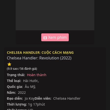
Xem phim
CHELSEA HANDLER: CUỘC CÁCH MẠNG
Chelsea Handler: Revolution
(
2022
)
(9.9 sao / 56 đánh giá)
Trạng thái:
Hoàn thành
Thể loại:
Hài Hước
,
Quốc gia:
Âu Mỹ
,
Năm:
2022
Đạo diễn:
Jo Koy
Diễn viên:
Chelsea Handler
Thời lượng:
1g 17phút