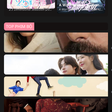
Sự quyến rũ của 2.5D
A War between Humans and AI
2.5 Dimensional Seduction (2024)
A War between Humans and AI (2024)
TOP PHIM BỘ