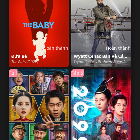
Hoàn thành
Hoàn thành
Đứa Bé
Wyatt Cenac Bàn Về Các Khu Vực Có Vấn Đề (Phần 2)
The Baby (2022)
Wyatt Cenac's Problem Areas (Season 2) (2019)
Full
Tập 5