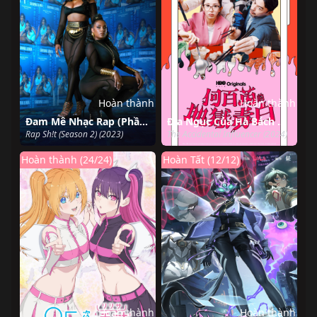
Hoàn thành
Hoàn thành
Đam Mê Nhạc Rap (Phần 2)
Địa Ngục Của Hà Bách Nhuế
Rap Sh!t (Season 2) (2023)
The Accidental Influencer (2024)
Hoàn thành (24/24)
Hoàn Tất (12/12)
Hoàn thành
Hoàn thành