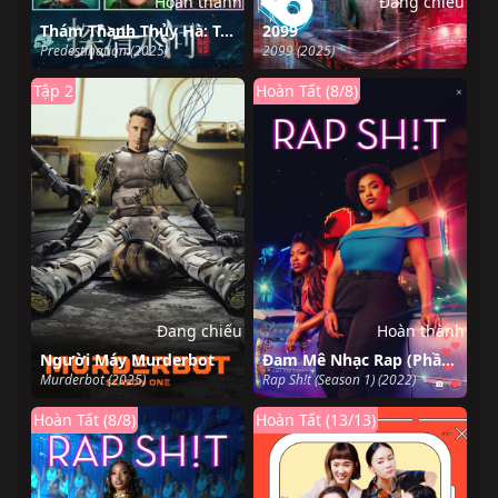
Hoàn thành
Đang chiếu
Thám Thanh Thủy Hà: Trùng Sinh
2099
Predestination (2025)
2099 (2025)
Tập 2
Hoàn Tất (8/8)
Đang chiếu
Hoàn thành
Người Máy Murderbot
Đam Mê Nhạc Rap (Phần 1)
Murderbot (2025)
Rap Sh!t (Season 1) (2022)
Hoàn Tất (8/8)
Hoàn Tất (13/13)