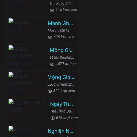
The Baby (2022)
734 lượt xem
Mảnh Ghép
Mosaic (2018)
635 lượt xem
h
Mộng Giới (Phần 2)
LEGO DREAMZzz (Season 2) (2024)
1477 lượt xem
Mộng Giới (Phần 1)
LEGO Dreamzzz (2023)
822 lượt xem
Ngày Thứ Ba
The Third Day (2020)
616 lượt xem
Nghiện Ngập: Chuỗi Phim Bổ Trợ