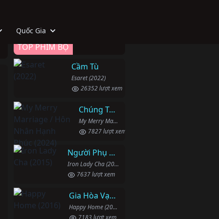
Quốc Gia
TOP PHIM BỘ
Cầm Tù
Esaret (2022)
26352 lượt xem
Chúng Ta Hãy Kết Hôn Nhé
My Merry Marriage / Hôn Nhân Hạnh Phúc (2024)
7827 lượt xem
Người Phụ Nữ Mạnh Mẽ
Iron Lady Cha (2015)
7637 lượt xem
Gia Hòa Vạn Sự Thành
Happy Home (2016)
7183 lượt xem