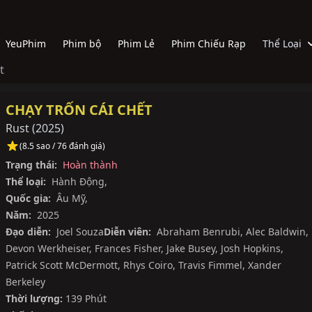
YeuPhim
Phim bộ
Phim Lẻ
Phim Chiếu Rạp
Thể Loại
t
CHẠY TRỐN CÁI CHẾT
Rust
(
2025
)
(8.5 sao / 76 đánh giá)
Trạng thái:
Hoàn thành
Thể loại:
Hành Động
,
Quốc gia:
Âu Mỹ
,
Năm:
2025
Đạo diễn:
Joel Souza
Diễn viên:
Abraham Benrubi
,
Alec Baldwin
,
Devon Werkheiser
,
Frances Fisher
,
Jake Busey
,
Josh Hopkins
,
Patrick Scott McDermott
,
Rhys Coiro
,
Travis Fimmel
,
Xander
Berkeley
Thời lượng:
139 Phút