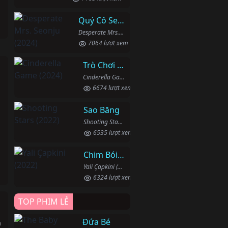
Quý Cô Seon Ju Phục Thù
Desperate Mrs. Seonju (2024)
7064 lượt xem
Trò Chơi Lọ Lem
Cinderella Game (2024)
6674 lượt xem
Sao Băng
Shooting Stars (2022)
6535 lượt xem
Chim Bói Cá
Yali Çapkini (2022)
6324 lượt xem
TOP PHIM LẺ
Đứa Bé
h