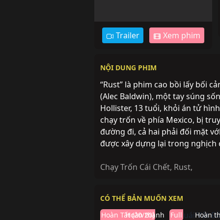
Trailer
Xem phim
NỘI DUNG PHIM
“Rust” là phim cao bồi lấy bối 
(Alec Baldwin), một tay súng số
Hollister, 13 tuổi, khỏi án tử h
chạy trốn về phía Mexico, bị tru
đường đi, cả hai phải đối mặt v
được xây dựng lại trong nghịch
Chạy Trốn Cái Chết
,
Rust
,
CÓ THỂ BẢN MUỐN XEM
Hoàn Tất (20/20)
Hoàn thành
Full
Hoàn t