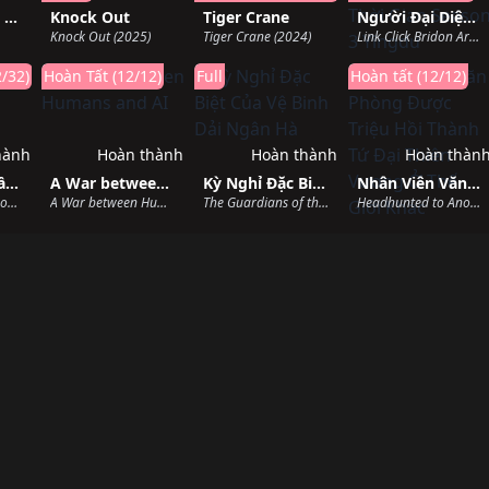
Quái Vật Đầm Lầy
Knock Out
Tiger Crane
Người Đại Diện Thời Gian Season 3 Yingdu
Knock Out (2025)
Tiger Crane (2024)
Link Click Bridon Arc (2024)
/32)
Hoàn Tất (12/12)
Full
Hoàn tất (12/12)
hành
Hoàn thành
Hoàn thành
Hoàn thàn
Vĩnh Sinh (Phần 3)
A War between Humans and AI
Kỳ Nghỉ Đặc Biệt Của Vệ Binh Dải Ngân Hà
Nhân Viên Văn Phòng Được Triệu Hồi Thành Tứ Đại Thiên Vương Ở Thế Giới Khác
Immortality (Season 3) (2024)
A War between Humans and AI (2024)
The Guardians of the Galaxy Holiday Special (2022)
Headhunted to Another World: From Salaryman to Big Four! (2025)