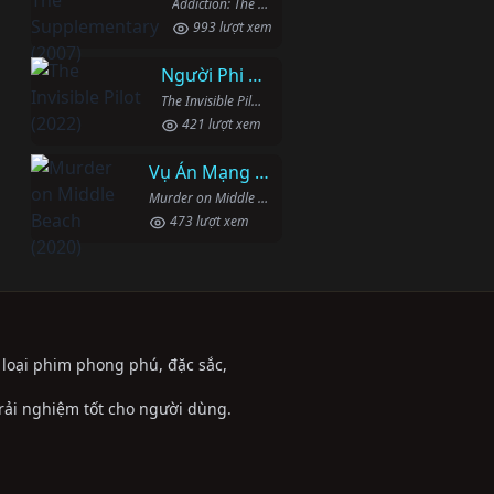
Addiction: The Supplementary (2007)
993 lượt xem
Người Phi Công Vô Hình
The Invisible Pilot (2022)
421 lượt xem
Vụ Án Mạng Trên Đường Middle Beach
Murder on Middle Beach (2020)
473 lượt xem
ể loại phim phong phú, đặc sắc,
trải nghiệm tốt cho người dùng.