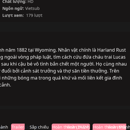
Chất lượng:
HD
Ngôn ngữ:
Vietsub
Lượt xem:
179 lượt
cảnh năm 1882 tại Wyoming. Nhân vật chính là Harland Rust
ng ngoài vòng pháp luật, tìm cách cứu đứa cháu trai Lucas
ình sau khi cậu bé vô tình bắn chết một người. Họ cùng nhau
y đuổi bởi cảnh sát trưởng và thợ săn tiền thưởng. Trên
ới những bóng ma trong quá khứ và mối liên kết gia đình
 cảnh.
hành
Trailer
Sắp chiếu
Hoàn thành (24/24)
Hoàn thành
Hoàn thành (6/6)
Hoàn thàn