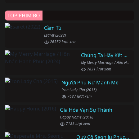
TOP PHIM BỘ
Cầm Tù
Esaret (2022)
26352 lượt xem
Chúng Ta Hãy Kết Hôn Nhé
My Merry Marriage / Hôn Nhân Hạnh Phúc (2024)
7831 lượt xem
Người Phụ Nữ Mạnh Mẽ
Iron Lady Cha (2015)
7637 lượt xem
Gia Hòa Vạn Sự Thành
Happy Home (2016)
7183 lượt xem
Quý Cô Seon Ju Phục Thù