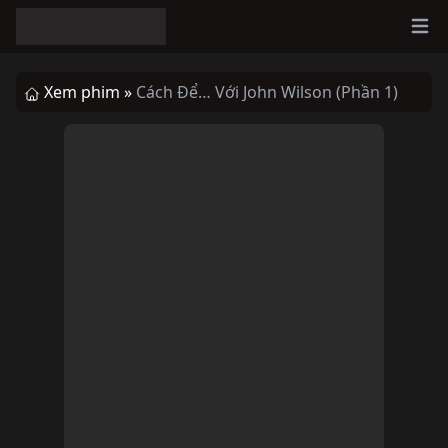
Ope
Xem phim »
Cách Để… Với John Wilson (Phần 1)