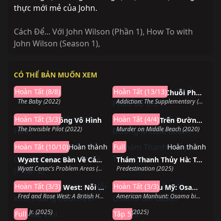
thực mới mẻ của John.
Cách Để... Với John Wilson (Phần 1)
,
How To with
John Wilson (Season 1)
,
CÓ THỂ BẢN MUỐN XEM
Hoàn thành
Hoàn thành
Hoàn Tất (8/8)
Hoàn Tất (13/13)
Đứa Bé
Nghiện Ngập: Chuỗi Phim Bổ Trợ
The Baby (2022)
Addiction: The Supplementary (2007)
Hoàn thành
Hoàn thành
Hoàn Tất (3/3)
Hoàn Tất (4/4)
Người Phi Công Vô Hình
Vụ Án Mạng Trên Đường Middle Beach
The Invisible Pilot (2022)
Murder on Middle Beach (2020)
Hoàn Tất (10/10)
Hoàn thành
Full
Hoàn thành
Wyatt Cenac Bàn Về Các Khu Vực Có Vấn Đề (Phần 2)
Thám Thanh Thủy Hà: Trùng Sinh
Wyatt Cenac's Problem Areas (Season 2) (2019)
Predestination (2025)
Hoàn thành
Sắp chiếu
Hoàn Tất (3/3)
Hoàn Tất (3/3)
Fred và Rose West: Nỗi kinh hoàng nước Anh
Săn lùng kiểu Mỹ: Osama Bin Laden
Hoàn thành
Đang chiếu
Fred and Rose West: A British Horror Story (2025)
American Manhunt: Osama bin Laden (2025)
Baila, Vini
2099
Vini Jr. (2025)
2099 (2025)
Full
Tập 5