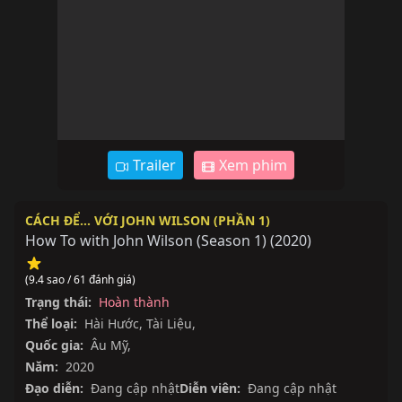
Trailer
Xem phim
CÁCH ĐỂ… VỚI JOHN WILSON (PHẦN 1)
How To with John Wilson (Season 1)
(
2020
)
(9.4 sao / 61 đánh giá)
Trạng thái:
Hoàn thành
Thể loại:
Hài Hước
,
Tài Liệu
,
Quốc gia:
Âu Mỹ
,
Năm:
2020
Đạo diễn:
Đang cập nhật
Diễn viên:
Đang cập nhật