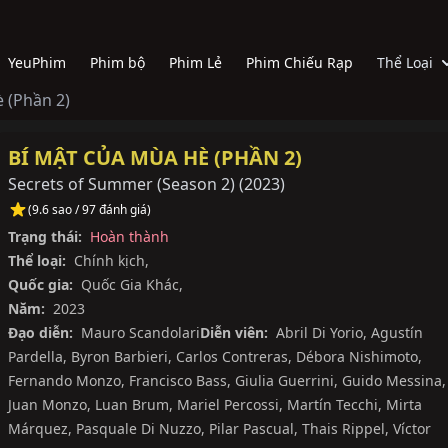
YeuPhim
Phim bộ
Phim Lẻ
Phim Chiếu Rạp
Thể Loại
 (Phần 2)
BÍ MẬT CỦA MÙA HÈ (PHẦN 2)
Secrets of Summer (Season 2)
(
2023
)
(9.6 sao / 97 đánh giá)
Trạng thái:
Hoàn thành
Thể loại:
Chính kịch
,
Quốc gia:
Quốc Gia Khác
,
Năm:
2023
Đạo diễn:
Mauro Scandolari
Diễn viên:
Abril Di Yorio
,
Agustín
Pardella
,
Byron Barbieri
,
Carlos Contreras
,
Débora Nishimoto
,
Fernando Monzo
,
Francisco Bass
,
Giulia Guerrini
,
Guido Messina
,
Juan Monzo
,
Luan Brum
,
Mariel Percossi
,
Martín Tecchi
,
Mirta
Márquez
,
Pasquale Di Nuzzo
,
Pilar Pascual
,
Thais Rippel
,
Víctor