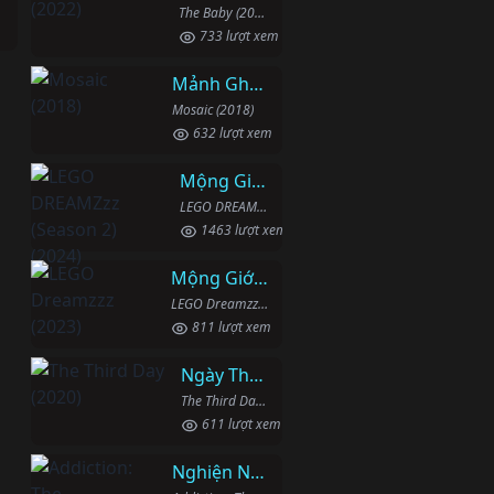
The Baby (2022)
733 lượt xem
Mảnh Ghép
Mosaic (2018)
632 lượt xem
Mộng Giới (Phần 2)
LEGO DREAMZzz (Season 2) (2024)
1463 lượt xem
Mộng Giới (Phần 1)
LEGO Dreamzzz (2023)
811 lượt xem
Ngày Thứ Ba
The Third Day (2020)
611 lượt xem
Nghiện Ngập: Chuỗi Phim Bổ Trợ