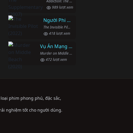
Addiction: The Supplementary (2007)
989 lượt xem
Người Phi Công Vô Hình
The Invisible Pilot (2022)
418 lượt xem
Vụ Án Mạng Trên Đường Middle Beach
Murder on Middle Beach (2020)
472 lượt xem
ể loại phim phong phú, đặc sắc,
trải nghiệm tốt cho người dùng.