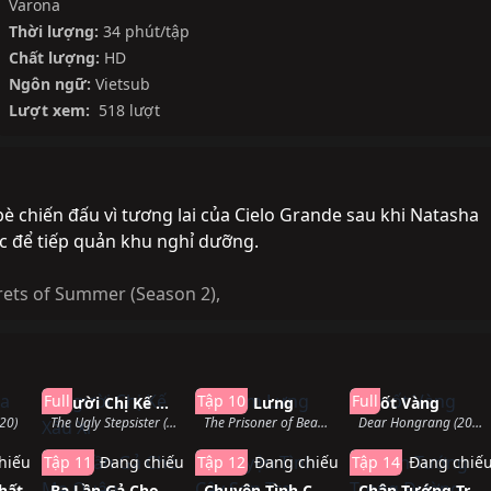
Varona
Thời lượng:
34 phút/tập
Chất lượng:
HD
Ngôn ngữ:
Vietsub
Lượt xem:
518 lượt
 bè chiến đấu vì tương lai của Cielo Grande sau khi Natasha
ực để tiếp quản khu nghỉ dưỡng.
rets of Summer (Season 2)
,
hành
Hoàn thành
Đang chiếu
Hoàn thàn
Full
Tập 10
Full
Người Chị Kế Xấu Xí
Khom Lưng
Nuốt Vàng
20)
The Ugly Stepsister (2025)
The Prisoner of Beauty (2025)
Dear Hongrang (2025)
hiếu
Tập 11
Đang chiếu
Tập 12
Đang chiếu
Tập 14
Đang chiế
hất
Ba Lần Gả Cho Ma Quân
Chuyện Tình Cây Sơn Tra
Chân Tướng Trong Đường Nét