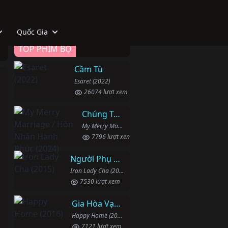
Quốc Gia
TOP PHIM BỘ
Cầm Tù
Esaret (2022)
26074 lượt xem
Chúng Ta Hãy Kết Hôn Nhé
My Merry Marriage / Hôn Nhân Hạnh Phúc (2024)
7796 lượt xem
Người Phụ Nữ Mạnh Mẽ
Iron Lady Cha (2015)
7530 lượt xem
Gia Hòa Vạn Sự Thành
Happy Home (2016)
7121 lượt xem