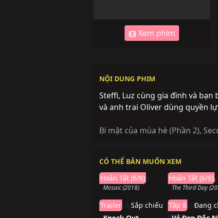
Xem phim
NỘI DUNG PHIM
Steffi, Luz cùng gia đình và bạn
và anh trai Oliver dùng quyền l
Bí mật của mùa hè (Phần 2)
,
Sec
CÓ THỂ BẢN MUỐN XEM
Hoàn thành
Hoàn t
Hoàn Tất (6/6)
Hoàn Tất (6/6)
Mảnh Ghép
Ngày Thứ Ba
Mosaic (2018)
The Third Day (20
Trailer
Sắp chiếu
Tập 8
Đang c
Knock Out
Vẻ Đẹp Độc N