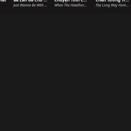
Just Wanna Be With You (2025)
When The Hawthorn Blooms (2025)
The Long Way Home (2025)