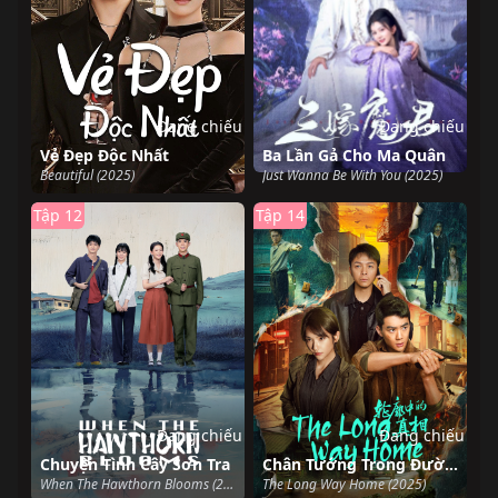
Đang chiếu
Đang chiếu
Vẻ Đẹp Độc Nhất
Ba Lần Gả Cho Ma Quân
Beautiful (2025)
Just Wanna Be With You (2025)
Tập 12
Tập 14
Đang chiếu
Đang chiếu
Chuyện Tình Cây Sơn Tra
Chân Tướng Trong Đường Nét
When The Hawthorn Blooms (2025)
The Long Way Home (2025)