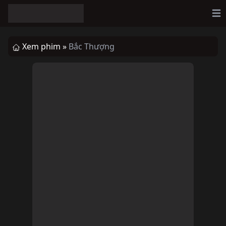
Op
Xem phim »
Bắc Thượng