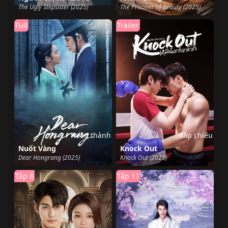
The Ugly Stepsister (2025)
The Prisoner of Beauty (2025)
Full
Trailer
Hoàn thành
Sắp chiếu
Nuốt Vàng
Knock Out
Dear Hongrang (2025)
Knock Out (2025)
Tập 8
Tập 11