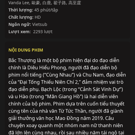
Vanda Lee
,
歐豪
,
白鹿
,
翟子路
,
高至霆
Thời lượng:
45 phút/tập
Chất lượng:
HD
Ngôn ngữ:
Vietsub
Lượt xem:
2293 lượt
NỘI DUNG PHIM
Bắc Thượng là một bộ phim hiện đại do đạo diễn
chính là Diêu Hiểu Phong, người đã đạo diễn bộ
phim nổi tiếng (“Cùng Nhau”) và Chu Nam, đạo diễn
của “Đại Tống Thiếu Niên Chí 2,” đảm nhiệm vai trò
đạo diễn phụ. Bạch Lộc (trong “Cảnh Sát Vinh Dự”)
và u Hào (trong “Mãn Giang Hồ”) là hai diễn viên
chính của bộ phim. Phim dựa trên cuốn tiểu thuyết
cùng tên của nhà văn Từ Tức Thần, người đã giành
giải thưởng văn học Mao Đồng năm 2019. Câu
chuyện xoay quanh một nhóm nam nữ thanh niên
đã lớn lên cùng nhau, rồi sau nhiều năm tái ngộ tại