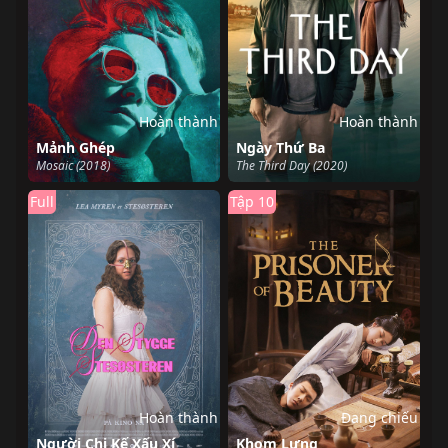
Hoàn thành
Hoàn thành
Mảnh Ghép
Ngày Thứ Ba
Mosaic (2018)
The Third Day (2020)
Full
Tập 10
Hoàn thành
Đang chiếu
Người Chị Kế Xấu Xí
Khom Lưng