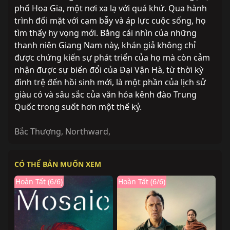
phố Hoa Gia, một nơi xa lạ với quá khứ. Qua hành
trình đối mặt với cạm bẫy và áp lực cuộc sống, họ
tìm thấy hy vọng mới. Bằng cái nhìn của những
thanh niên Giang Nam này, khán giả không chỉ
được chứng kiến sự phát triển của họ mà còn cảm
nhận được sự biến đổi của Đại Vận Hà, từ thời kỳ
đình trệ đến hồi sinh mới, là một phần của lịch sử
giàu có và sâu sắc của văn hóa kênh đào Trung
Quốc trong suốt hơn một thế kỷ.
Bắc Thượng
,
Northward
,
CÓ THỂ BẢN MUỐN XEM
Hoàn Tất (6/6)
Hoàn Tất (6/6)