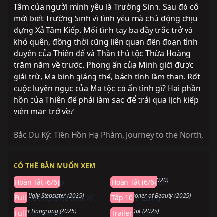
Tâm của người mình yêu là Trường Sinh. Sau đó cô
mới biết Trường Sinh vì tình yêu mà chủ động chịu
đựng Xả Tâm Kiếp. Mối tình tay ba đầy trắc trở và
khó quên, đồng thời cũng liên quan đến đoạn tình
duyên của Thiên đế và Thần thú tộc Thừa Hoàng
trăm năm về trước. Phong ấn của Minh giới được
giải trừ, Ma binh giáng thế, bách tính lầm than. Rốt
cuộc luyện ngục của Ma tộc có ẩn tình gì? Hai phần
hồn của Thiên đế phải làm sao để trải qua lịch kiếp
viên mãn trở về?
Bắc Du Ký: Tiên Hồn Hạ Phàm
,
Journey to the North
,
Hoàn thành
Hoàn thành
CÓ THỂ BẢN MUỐN XEM
Mảnh Ghép
Ngày Thứ Ba
Hoàn thành
Đang chiếu
Mosaic (2018)
The Third Day (2020)
Hoàn Tất (6/6)
Hoàn Tất (6/6)
Người Chị Kế Xấu Xí
Khom Lưng
Hoàn thành
Sắp chiếu
The Ugly Stepsister (2025)
The Prisoner of Beauty (2025)
Full
Tập 10
Nuốt Vàng
Knock Out
Dear Hongrang (2025)
Knock Out (2025)
Full
Trailer
Đang chiếu
Đang chiếu