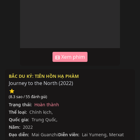
Xem phim
BẮC DU KÝ: TIÊN HỒN HẠ PHÀM
Journey to the North
(
2022
)
(8.3 sao / 55 đánh giá)
Trạng thái:
Hoàn thành
Thể loại:
Chính kịch
,
Quốc gia:
Trung Quốc
,
Năm:
2022
Đạo diễn:
Mai Guanzhi
Diễn viên:
Lai Yumeng
,
Merxat