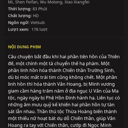
Mi
,
Shen Feifan
,
Wu Motong
,
Xiao Xiangfei
Thời lượng:
83 Phút
Chất lượng:
HD
Ngôn ngữ:
Vietsub
Lượt xem:
178 lượt
NỘI DUNG PHIM
Câu chuyện bắt đầu khi hai phần tiên hồn của Thiên
đế, một chính một tà chuyển thế hạ phàm. Một
phần linh hồn hóa thành Chiến thần Trường Sinh,
dù bị móc mất trái tim cũng không chết. Một phần
linh hồn thì hóa thành Vân Hoang, bị Minh vương
giam cầm hàng trăm năm ở địa ngục U Vân của Ma
tộc, ngày ngày bị Phệ Hồn Đinh hành hạ. Liên tục có
những âm mưu quỷ kế khiến hai phần hồn tự tàn
sát lẫn nhau. Thần thú tộc Thừa Hoàng biến thành
một thiếu nữ hoạt bát dụ dỗ Chiến thần, giúp Vân
Hoang ra tay với Chiến thần, cướp đi Ngọc Minh