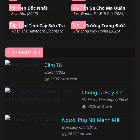
Tập 8
Tập 11
Vẻ Đẹp Độc Nhất
Ba Lần Gả Cho Ma Quân
Beautiful (2025)
Just Wanna Be With You (2025)
Đang chiếu
Đang chiếu
Tập 12
Tập 14
Chuyện Tình Cây Sơn Tra
Chân Tướng Trong Đường Nét
When The Hawthorn Blooms (2025)
The Long Way Home (2025)
TOP PHIM BỘ
Cầm Tù
Esaret (2022)
26352 lượt xem
Chúng Ta Hãy Kết Hôn Nhé
My Merry Marriage / Hôn Nhân Hạnh Phúc (2024)
7829 lượt xem
Người Phụ Nữ Mạnh Mẽ
Iron Lady Cha (2015)
7637 lượt xem