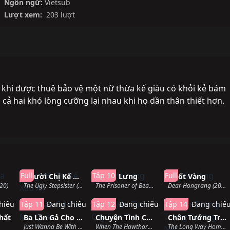
Ngôn ngữ:
Vietsub
Lượt xem:
203 lượt
 khi được thuê bảo vệ một nữ thừa kế giàu có khỏi kẻ bám
cả hai khó lòng cưỡng lại nhau khi họ dần thân thiết hơn.
hành
Hoàn thành
Đang chiếu
Hoàn thàn
Full
Tập 10
Full
Người Chị Kế Xấu Xí
Khom Lưng
Nuốt Vàng
20)
The Ugly Stepsister (2025)
The Prisoner of Beauty (2025)
Dear Hongrang (2025)
hiếu
Tập 11
Đang chiếu
Tập 12
Đang chiếu
Tập 14
Đang chiế
hất
Ba Lần Gả Cho Ma Quân
Chuyện Tình Cây Sơn Tra
Chân Tướng Trong Đường Nét
Just Wanna Be With You (2025)
When The Hawthorn Blooms (2025)
The Long Way Home (2025)