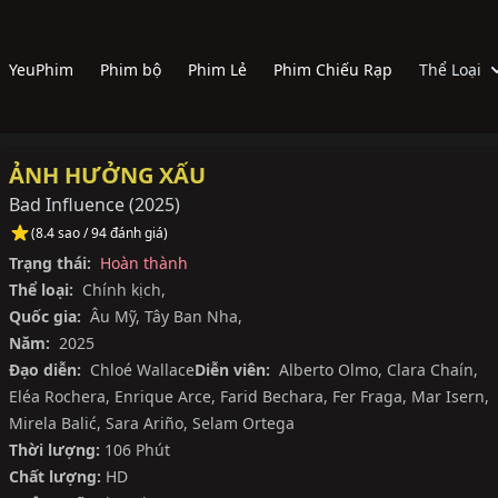
YeuPhim
Phim bộ
Phim Lẻ
Phim Chiếu Rạp
Thể Loại
ẢNH HƯỞNG XẤU
Bad Influence
(
2025
)
(8.4 sao / 94 đánh giá)
Trạng thái:
Hoàn thành
Thể loại:
Chính kịch
,
Quốc gia:
Âu Mỹ
,
Tây Ban Nha
,
Năm:
2025
Đạo diễn:
Chloé Wallace
Diễn viên:
Alberto Olmo
,
Clara Chaín
,
Eléa Rochera
,
Enrique Arce
,
Farid Bechara
,
Fer Fraga
,
Mar Isern
,
Mirela Balić
,
Sara Ariño
,
Selam Ortega
Thời lượng:
106 Phút
Chất lượng:
HD