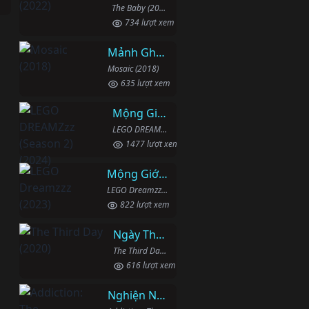
The Baby (2022)
734 lượt xem
Mảnh Ghép
Mosaic (2018)
635 lượt xem
Mộng Giới (Phần 2)
LEGO DREAMZzz (Season 2) (2024)
1477 lượt xem
Mộng Giới (Phần 1)
LEGO Dreamzzz (2023)
822 lượt xem
Ngày Thứ Ba
The Third Day (2020)
616 lượt xem
Nghiện Ngập: Chuỗi Phim Bổ Trợ