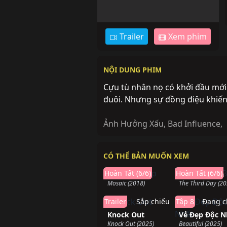
Trailer
Xem phim
NỘI DUNG PHIM
Cựu tù nhân nọ có khởi đầu mới
đuôi. Nhưng sự đồng điệu khiến 
Ảnh Hưởng Xấu
,
Bad Influence
,
CÓ THỂ BẢN MUỐN XEM
Hoàn thành
Hoàn t
Hoàn Tất (6/6)
Hoàn Tất (6/6)
Mảnh Ghép
Ngày Thứ Ba
Mosaic (2018)
The Third Day (20
Trailer
Sắp chiếu
Tập 8
Đang c
Knock Out
Vẻ Đẹp Độc N
Knock Out (2025)
Beautiful (2025)