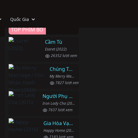
Quốc Gia
TOP PHIM BỘ
Cầm Tù
Esaret (2022)
26352 lượt xem
Chúng Ta Hãy Kết Hôn Nhé
My Merry Marriage / Hôn Nhân Hạnh Phúc (2024)
7827 lượt xem
Người Phụ Nữ Mạnh Mẽ
Iron Lady Cha (2015)
7637 lượt xem
Gia Hòa Vạn Sự Thành
Happy Home (2016)
7183 lượt xem