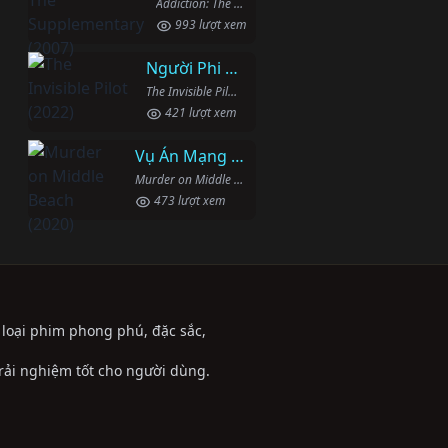
Addiction: The Supplementary (2007)
993 lượt xem
Người Phi Công Vô Hình
The Invisible Pilot (2022)
421 lượt xem
Vụ Án Mạng Trên Đường Middle Beach
Murder on Middle Beach (2020)
473 lượt xem
ể loại phim phong phú, đặc sắc,
trải nghiệm tốt cho người dùng.