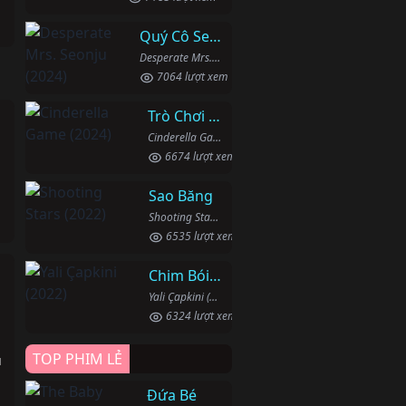
Quý Cô Seon Ju Phục Thù
Desperate Mrs. Seonju (2024)
7064 lượt xem
Trò Chơi Lọ Lem
Cinderella Game (2024)
6674 lượt xem
Sao Băng
Shooting Stars (2022)
6535 lượt xem
Chim Bói Cá
h
Yali Çapkini (2022)
6324 lượt xem
TOP PHIM LẺ
u
Đứa Bé