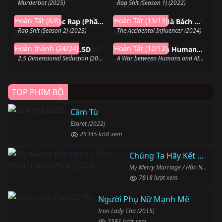
Murderbot (2025)
Rap Sh!t (Season 1) (2022)
Hoàn thành
Hoàn thành
Hoàn Tất (8/8)
Hoàn Tất (13/13)
Đam Mê Nhạc Rap (Phần 2)
Địa Ngục Của Hà Bách Nhuế
Rap Sh!t (Season 2) (2023)
The Accidental Influencer (2024)
Hoàn thành
Hoàn thành
Hoàn thành (24/24)
Hoàn Tất (12/12)
Sự quyến rũ của 2.5D
A War between Humans and AI
2.5 Dimensional Seduction (2024)
A War between Humans and AI (2024)
TOP PHIM BỘ
Cầm Tù
Esaret (2022)
26345 lượt xem
Chúng Ta Hãy Kết Hôn Nhé
My Merry Marriage / Hôn Nhân Hạnh Phúc (2024)
7818 lượt xem
Người Phụ Nữ Mạnh Mẽ
Iron Lady Cha (2015)
7581 lượt xem