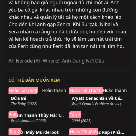
và không bao giờ nguôi ngoai dù chỉ một ai. Anh
yêu ba cô gái khác nhau trên những con đường
khác nhau và quản lý tất cả họ một cách khéo léo.
Cho đến khi anh gặp Zehra. Khi Burçak, Nihal và
Sera nhận ra rằng họ đã bị lừa dối, họ đến với nhau
và lên kế hoạch trả thù. Họ sẽ làm tan nát trái tim
của Ferit cũng như Ferit đã làm tan nát trái tim họ.
Ah Nerede (Ah Where)
,
Anh Đang Nơi Đâu
,
CÓ THỂ BẢN MUỐN XEM
Hoàn Tất (8/8)
Hoàn thành
Hoàn Tất (10/10)
Hoàn thành
Đứa Bé
Wyatt Cenac Bàn Về Các Khu Vực Có Vấn Đề (Phần 2)
The Baby (2022)
Wyatt Cenac's Problem Areas (Season 2) (2019)
Hoàn thành
Đang chiếu
Full
Tập 5
Thám Thanh Thủy Hà: Trùng Sinh
2099
Predestination (2025)
2099 (2025)
Đang chiếu
Hoàn thành
Tập 2
Hoàn Tất (8/8)
Người Máy Murderbot
Đam Mê Nhạc Rap (Phần 1)