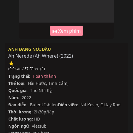
Xem phim
ANH ĐANG NƠI ĐÂU
Ah Nerede (Ah Where)
(
2022
)
(9.9 sao / 57 đánh giá)
Trạng thái:
Hoàn thành
Thể loại:
Hài Hước
,
Tình Cảm
,
Quốc gia:
Thổ Nhĩ Kỳ
,
Năm:
2022
Đạo diễn:
Bulent Isbilen
Diễn viên:
Nil Keser
,
Oktay Rod
Thời lượng:
2h30p/tập
Chất lượng:
HD
Ngôn ngữ:
Vietsub