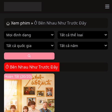
Op
Xem phim »
Ở Bên Nhau Như Trước Đây
Ở Bên Nhau Như Trước Đây
Hoàn Tất (20/20)