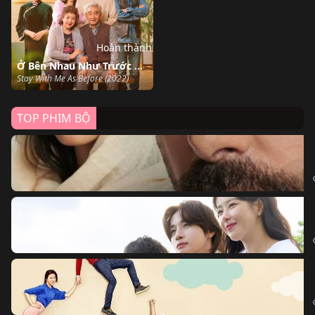
Hoàn thành
Ở Bên Nhau Như Trước Đây
Stay With Me As Before (2022)
TOP PHIM BỘ