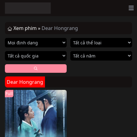
Op
Xem phim »
Dear Hongrang
Dear Hongrang
Full