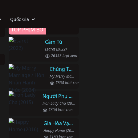
Quốc Gia
TOP PHIM BỘ
Cầm Tù
Esaret (2022)
26353 lượt xem
Chúng Ta Hãy Kết Hôn Nhé
My Merry Marriage / Hôn Nhân Hạnh Phúc (2024)
7838 lượt xem
Người Phụ Nữ Mạnh Mẽ
Iron Lady Cha (2015)
7638 lượt xem
Gia Hòa Vạn Sự Thành
Happy Home (2016)
7183 lượt xem