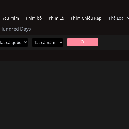
YeuPhim
Phim bộ
Phim Lẻ
Phim Chiếu Rạp
Thể Loại
- Hundred Days