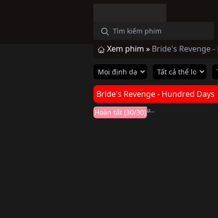
Xem phim »
Bride's Revenge 
Hoàn thành
Bride's Revenge - Hundred Days
Bộ Bộ Vi Hạm
Bride's Revenge - Hundred Days (2023)
Hoàn tất (30/30)