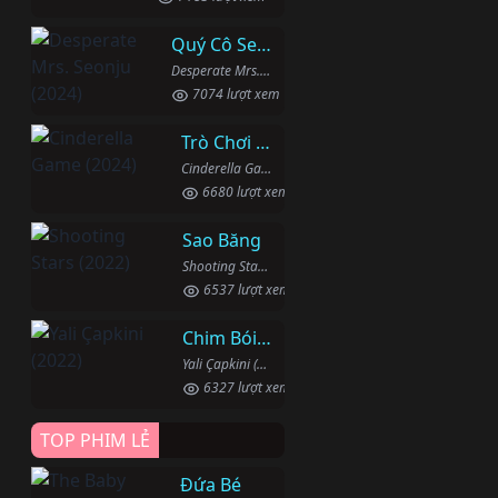
Quý Cô Seon Ju Phục Thù
Desperate Mrs. Seonju (2024)
7074 lượt xem
Trò Chơi Lọ Lem
Cinderella Game (2024)
6680 lượt xem
Sao Băng
Shooting Stars (2022)
6537 lượt xem
Chim Bói Cá
Yali Çapkini (2022)
6327 lượt xem
TOP PHIM LẺ
Đứa Bé