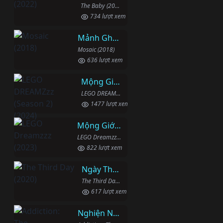
The Baby (2022)
734 lượt xem
Mảnh Ghép
Mosaic (2018)
636 lượt xem
Mộng Giới (Phần 2)
LEGO DREAMZzz (Season 2) (2024)
1477 lượt xem
Mộng Giới (Phần 1)
LEGO Dreamzzz (2023)
822 lượt xem
Ngày Thứ Ba
The Third Day (2020)
617 lượt xem
Nghiện Ngập: Chuỗi Phim Bổ Trợ