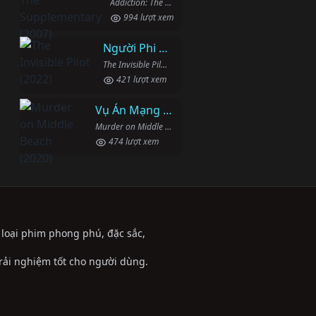
Addiction: The Supplementary (2007)
994 lượt xem
Người Phi Công Vô Hình
The Invisible Pilot (2022)
421 lượt xem
Vụ Án Mạng Trên Đường Middle Beach
Murder on Middle Beach (2020)
474 lượt xem
ể loại phim phong phú, đặc sắc,
trải nghiệm tốt cho người dùng.