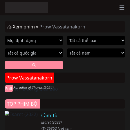
Ope
Xem phim »
Prow Vassatanakorn
Hoàn thành
Prow Vassatanakorn
Thiên Đường Quả Báo
The Paradise of Thorns (2024)
Full
TOP PHIM BỘ
Cầm Tù
Esaret (2022)
26352 lượt xem