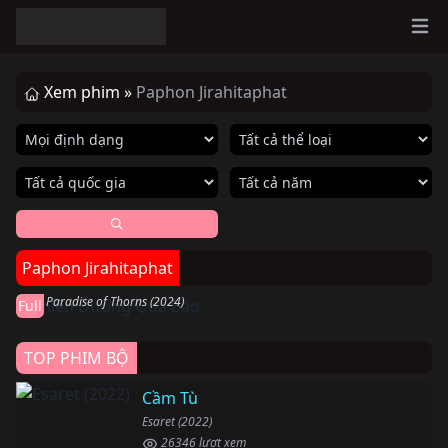
Ope
Xem phim »
Paphon Jirahitaphat
Hoàn thành
Paphon Jirahitaphat
Thiên Đường Quả Báo
The Paradise of Thorns (2024)
Full
TOP PHIM BỘ
Cầm Tù
Esaret (2022)
26346 lượt xem