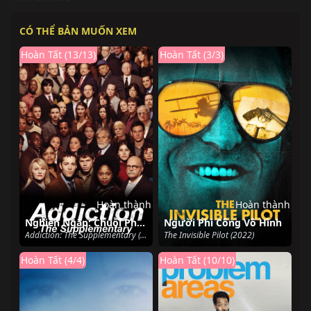
CÓ THỂ BẢN MUỐN XEM
Hoàn Tất (13/13)
Hoàn Tất (3/3)
Hoàn thành
Hoàn thành
Nghiện Ngập: Chuỗi Phim Bổ Trợ
Người Phi Công Vô Hình
Addiction: The Supplementary (2007)
The Invisible Pilot (2022)
Hoàn Tất (4/4)
Hoàn Tất (10/10)