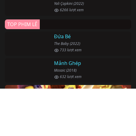
Yali Çapkini (2022)
6266 lượt xem
TOP PHIM LẺ
Đứa Bé
The Baby (2022)
733 lượt xem
Mảnh Ghép
Mosaic (2018)
632 lượt xem