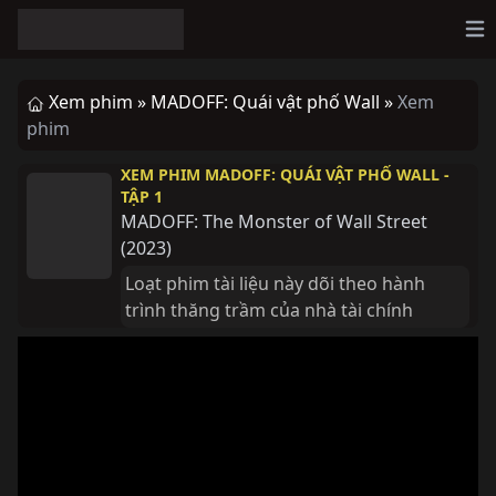
Op
Xem phim »
MADOFF: Quái vật phố Wall »
Xem
phim
XEM PHIM MADOFF: QUÁI VẬT PHỐ WALL -
TẬP 1
MADOFF: The Monster of Wall Street
(
2023
)
Loạt phim tài liệu này dõi theo hành 
trình thăng trầm của nhà tài chính 
Bernie Madoff, người dàn dựng một 
trong những mô hình Ponzi lớn nhất 
lịch sử Phố Wall.