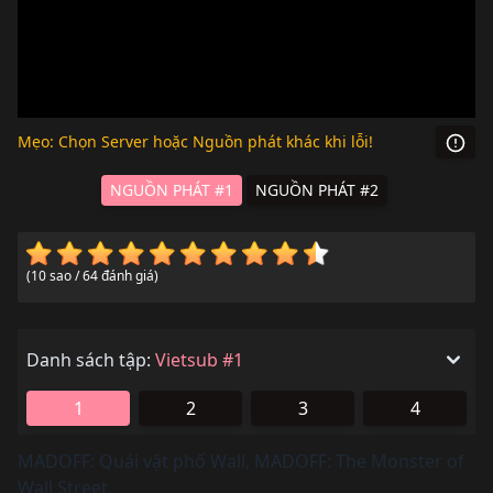
Mẹo: Chọn Server hoặc Nguồn phát khác khi lỗi!
NGUỒN PHÁT #1
NGUỒN PHÁT #2
(10 sao / 64 đánh giá)
Danh sách tập:
Vietsub #1
1
2
3
4
MADOFF: Quái vật phố Wall
,
MADOFF: The Monster of
Wall Street
,