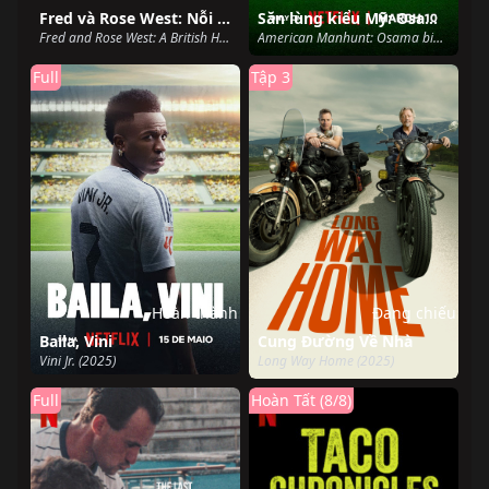
Fred và Rose West: Nỗi kinh hoàng nước Anh
Săn lùng kiểu Mỹ: Osama Bin Laden
Fred and Rose West: A British Horror Story (2025)
American Manhunt: Osama bin Laden (2025)
Full
Tập 3
Hoàn thành
Đang chiếu
Baila, Vini
Cung Đường Về Nhà
Vini Jr. (2025)
Long Way Home (2025)
Full
Hoàn Tất (8/8)