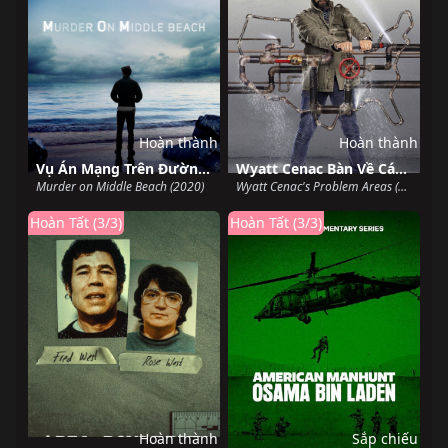
Hoàn thành
Hoàn thành
Vụ Án Mạng Trên Đường Middle Beach
Wyatt Cenac Bàn Về Các Khu Vực Có Vấn Đề (Phần 2)
Murder on Middle Beach (2020)
Wyatt Cenac's Problem Areas (Season 2) (2019)
Hoàn Tất (3/3)
Hoàn Tất (3/3)
Hoàn thành
Sắp chiếu