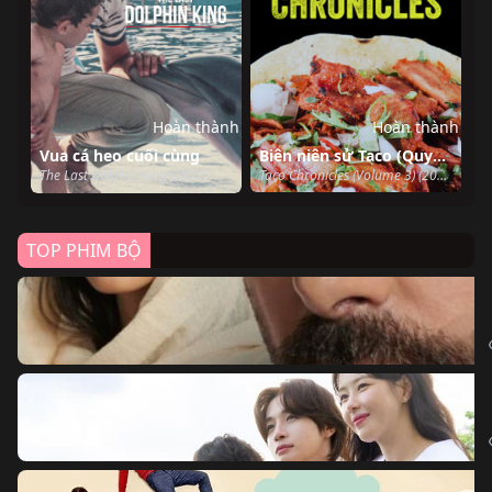
Hoàn thành
Hoàn thành
Vua cá heo cuối cùng
Biên niên sử Taco (Quyển 3)
The Last Dolphin King (2022)
Taco Chronicles (Volume 3) (2022)
TOP PHIM BỘ