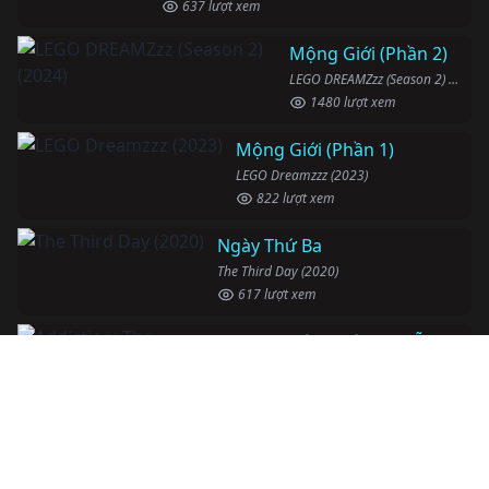
637 lượt xem
Mộng Giới (Phần 2)
LEGO DREAMZzz (Season 2) (2024)
1480 lượt xem
Mộng Giới (Phần 1)
LEGO Dreamzzz (2023)
822 lượt xem
Ngày Thứ Ba
The Third Day (2020)
617 lượt xem
Nghiện Ngập: Chuỗi Phim Bổ Trợ
Addiction: The Supplementary (2007)
997 lượt xem
Người Phi Công Vô Hình
The Invisible Pilot (2022)
422 lượt xem