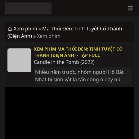
Ope
Xem phim »
Ma Thổi Đèn: Tinh Tuyệt Cổ Thành
(Điện Ảnh) »
Xem phim
XEM PHIM MA THỔI ĐÈN: TINH TUYỆT CỔ
THÀNH (ĐIỆN ẢNH) - TẬP FULL
Candle in the Tomb
(
2022
)
Nhiều năm trước, nhóm người Hồ Bát 
Nhất bị sinh vật lạ tấn công ở dãy núi 
Côn Luân, chỉ có một mình Hồ Bát Nhất 
may mắn thoát nạn. Shirley Dương từ 
Mỹ trở về, mời Hồ Bát Nhất cùng đến 
thành cổ Tinh Tuyệt, tìm kiếm chân 
tướng việc cha của Shirley Dương và 
bạn bè của Hồ Bát Nhất gặp nạn…