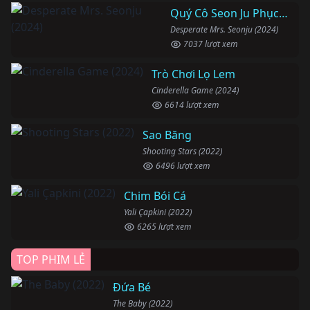
Quý Cô Seon Ju Phục Thù
Desperate Mrs. Seonju (2024)
7037 lượt xem
Trò Chơi Lọ Lem
Cinderella Game (2024)
6614 lượt xem
Sao Băng
Shooting Stars (2022)
6496 lượt xem
Chim Bói Cá
Yali Çapkini (2022)
6265 lượt xem
TOP PHIM LẺ
Đứa Bé
The Baby (2022)