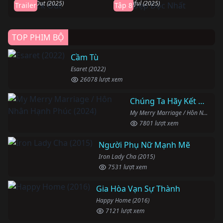
Knock Out (2025)
Beautiful (2025)
Trailer
Tập 8
TOP PHIM BỘ
Cầm Tù
Esaret (2022)
26078 lượt xem
Chúng Ta Hãy Kết Hôn Nhé
My Merry Marriage / Hôn Nhân Hạnh Phúc (2024)
7801 lượt xem
Người Phụ Nữ Mạnh Mẽ
Iron Lady Cha (2015)
7531 lượt xem
Gia Hòa Vạn Sự Thành
Happy Home (2016)
7121 lượt xem