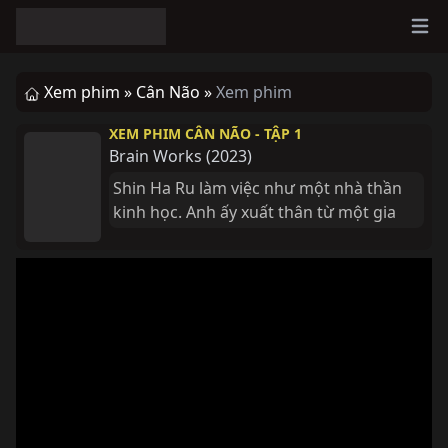
Ope
Xem phim »
Cân Não »
Xem phim
XEM PHIM CÂN NÃO - TẬP 1
Brain Works
(
2023
)
Shin Ha Ru làm việc như một nhà thần 
kinh học. Anh ấy xuất thân từ một gia 
đình đã làm bác sĩ trong 3 thế hệ và anh 
ấy giàu có nhờ tài sản được thừa kế. 
Shin Ha Ru là một người tự tin, hành 
động và nói theo niềm tin của mình, 
nhưng anh ta không thương xót những 
người mà anh ta coi là cặn bã. Geum 
Myung Se làm thám tử. Anh ta hành 
động và nói năng cáu kỉnh với mọi 
người, điều này khiến những người 