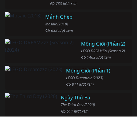
733 lượt xem
Mảnh Ghép
Mosaic (2018)
632 lượt xem
Mộng Giới (Phần 2)
LEGO DREAMZzz (Season 2) (2024)
1463 lượt xem
Mộng Giới (Phần 1)
LEGO Dreamzzz (2023)
811 lượt xem
Ngày Thứ Ba
The Third Day (2020)
611 lượt xem
Nghiện Ngập: Chuỗi Phim Bổ Trợ
Addiction: The Supplementary (2007)