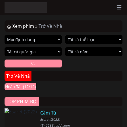
Ope
Xem phim »
Trở Về Nhà
Hoàn thành
Trở Về Nhà
Trở Về Nhà
Homesick (2022)
Hoàn Tất (12/12)
TOP PHIM BỘ
Cầm Tù
Esaret (2022)
26384 lượt xem