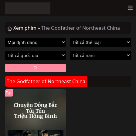
Op
Xem phim »
The Godfather of Northeast China
The Godfather of Northeast China
Full