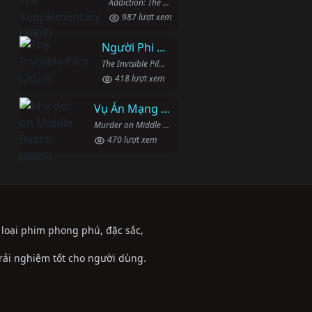
Addiction: The Supplementary (2007)
987 lượt xem
Người Phi Công Vô Hình
The Invisible Pilot (2022)
418 lượt xem
Vụ Án Mạng Trên Đường Middle Beach
Murder on Middle Beach (2020)
470 lượt xem
ể loại phim phong phú, đặc sắc,
trải nghiệm tốt cho người dùng.