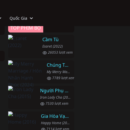
Quốc Gia
TOP PHIM BỘ
Cầm Tù
Esaret (2022)
26053 lượt xem
Chúng Ta Hãy Kết Hôn Nhé
My Merry Marriage / Hôn Nhân Hạnh Phúc (2024)
7789 lượt xem
Người Phụ Nữ Mạnh Mẽ
Iron Lady Cha (2015)
7530 lượt xem
Gia Hòa Vạn Sự Thành
Happy Home (2016)
7114 lượt xem