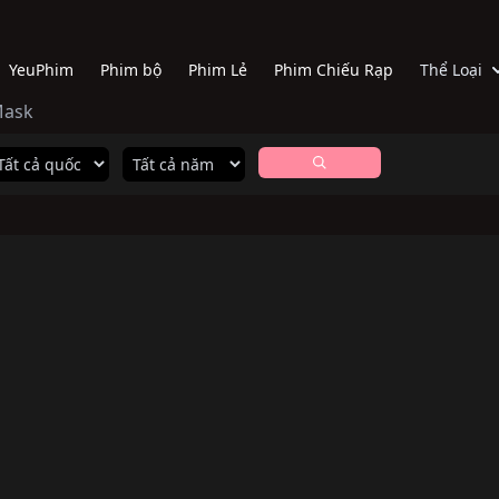
YeuPhim
Phim bộ
Phim Lẻ
Phim Chiếu Rạp
Thể Loại
Mask