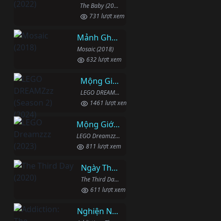
The Baby (2022)
731 lượt xem
Mảnh Ghép
Mosaic (2018)
632 lượt xem
Mộng Giới (Phần 2)
LEGO DREAMZzz (Season 2) (2024)
1461 lượt xem
Mộng Giới (Phần 1)
LEGO Dreamzzz (2023)
811 lượt xem
Ngày Thứ Ba
The Third Day (2020)
611 lượt xem
Nghiện Ngập: Chuỗi Phim Bổ Trợ