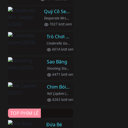
Quý Cô Seon Ju Phục Thù
Desperate Mrs. Seonju (2024)
7027 lượt xem
Trò Chơi Lọ Lem
Cinderella Game (2024)
6614 lượt xem
Sao Băng
Shooting Stars (2022)
6471 lượt xem
Chim Bói Cá
Yali Çapkini (2022)
6263 lượt xem
TOP PHIM LẺ
Đứa Bé