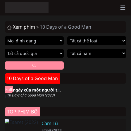
Ope
Xem phim »
10 Days of a Good Man
10 Days of a Good Man
Hoàn thành
Full
10 ngày của một người tốt
10 Days of a Good Man (2023)
TOP PHIM BỘ
Cầm Tù
Esaret (2022)