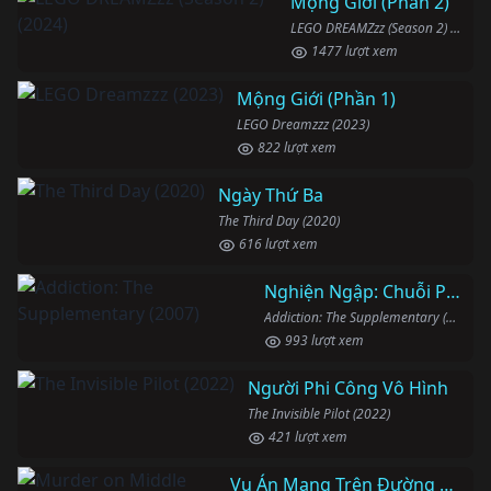
Mộng Giới (Phần 2)
LEGO DREAMZzz (Season 2) (2024)
1477 lượt xem
Mộng Giới (Phần 1)
LEGO Dreamzzz (2023)
822 lượt xem
Ngày Thứ Ba
The Third Day (2020)
616 lượt xem
Nghiện Ngập: Chuỗi Phim Bổ Trợ
Addiction: The Supplementary (2007)
993 lượt xem
Người Phi Công Vô Hình
The Invisible Pilot (2022)
421 lượt xem
Vụ Án Mạng Trên Đường Middle Beach