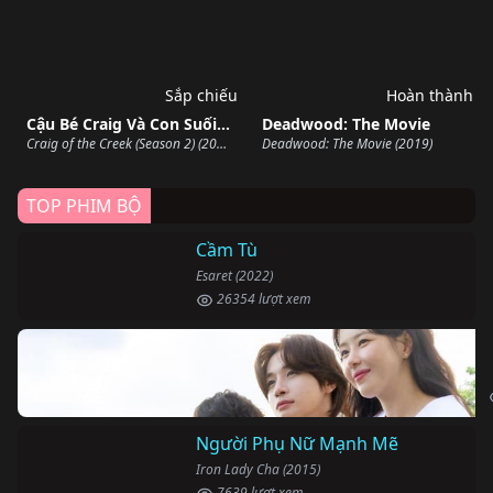
Sắp chiếu
Hoàn thành
Cậu Bé Craig Và Con Suối Nhỏ (Phần 2)
Deadwood: The Movie
Craig of the Creek (Season 2) (2019)
Deadwood: The Movie (2019)
TOP PHIM BỘ
Cầm Tù
Esaret (2022)
26354 lượt xem
Người Phụ Nữ Mạnh Mẽ
Iron Lady Cha (2015)
7639 lượt xem