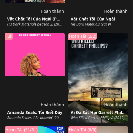
Hoàn thành
Hoàn thành
Vật Chất Tối Của Ngài (Phần 2)
Vật Chất Tối Của Ngài
His Dark Materials (Season 2) (2019)
His Dark Materials (2019)
Full
Hoàn Tất (2/2)
Hoàn thành
Hoàn thành
Amanda Seals: Tôi Biết Đấy
Ai Đã Sát Hại Garrett Phillips?
Amanda Seales: I Be Knowin' (2019)
Who Killed Garrett Phillips? (2019)
Hoàn Tất (51/51)
Hoàn Tất (6/6)