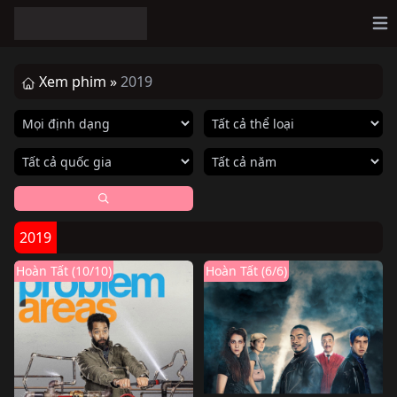
Op
Xem phim »
2019
2019
Hoàn Tất (10/10)
Hoàn Tất (6/6)