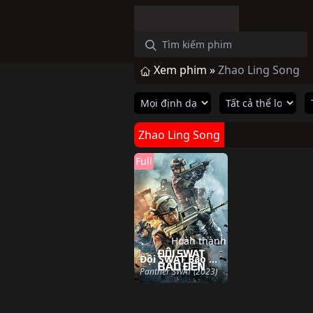
Xem phim »
Zhao Ling Song
Zhao Ling Song
Full
Hoàn thành
Đội SWAT Báo Đen
Panther SWAT (2023)