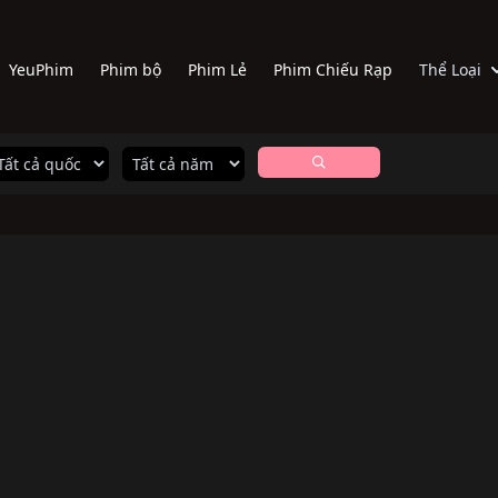
YeuPhim
Phim bộ
Phim Lẻ
Phim Chiếu Rạp
Thể Loại