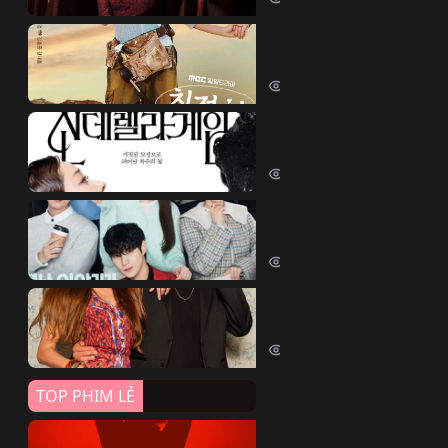
Quý Cô Seon Ju Phục T
Desperate Mrs. Seonju (2024)
7067 lượt xem
Trò Chơi Lọ Lem
Cinderella Game (2024)
6674 lượt xem
Sao Băng
Shooting Stars (2022)
6536 lượt xem
Chim Bói Cá
Yali Çapkini (2022)
6324 lượt xem
TOP PHIM LẺ
Đứa Bé