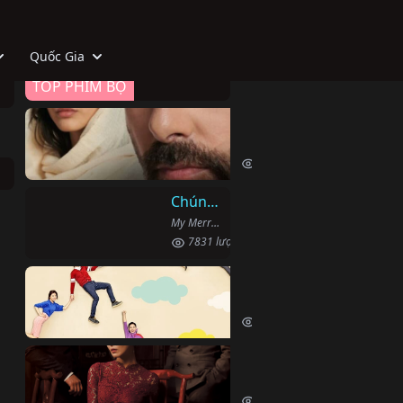
Quốc Gia
TOP PHIM BỘ
Cầm Tù
Esaret (2022)
26352 lượt xem
Chúng Ta Hãy Kết Hôn Nhé
My Merry Marriage / Hôn Nhân Hạnh Phúc (2024)
7831 lượt xem
Người Phụ Nữ Mạnh M
Iron Lady Cha (2015)
7637 lượt xem
Gia Hòa Vạn Sự Thành
Happy Home (2016)
7183 lượt xem