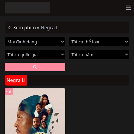
Op
Xem phim »
Negra Li
Negra Li
Full