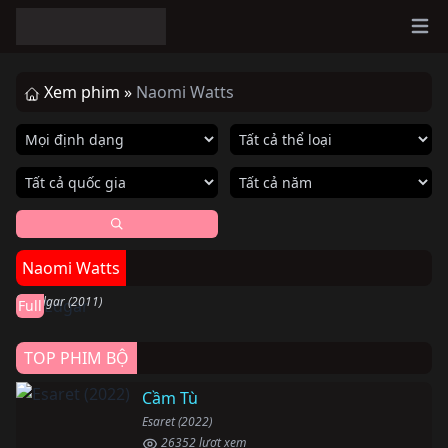
Ope
Xem phim »
Naomi Watts
Hoàn thành
Naomi Watts
J. Edgar
J. Edgar (2011)
Full
TOP PHIM BỘ
Cầm Tù
Esaret (2022)
26352 lượt xem