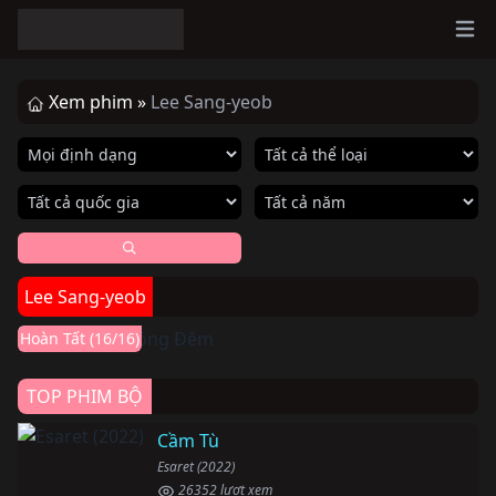
Ope
Xem phim »
Lee Sang-yeob
Hoàn thành
Lee Sang-yeob
Thiên Nga Bóng Đêm
Eve (2022)
Hoàn Tất (16/16)
TOP PHIM BỘ
Cầm Tù
Esaret (2022)
26352 lượt xem