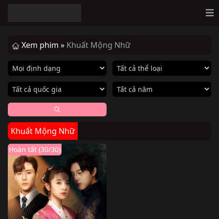
Op
Xem phim »
Khuất Mộng Nhữ
Khuất Mộng Nhữ
Hoàn tất (30/30)