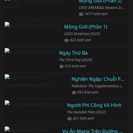
Mộng Giới (Phần 2)
LEGO DREAMZzz (Season 2) (2024)
1477 lượt xem
Mộng Giới (Phần 1)
LEGO Dreamzzz (2023)
822 lượt xem
Ngày Thứ Ba
The Third Day (2020)
616 lượt xem
Nghiện Ngập: Chuỗi Phim Bổ Trợ
Addiction: The Supplementary (2007)
993 lượt xem
Người Phi Công Vô Hình
The Invisible Pilot (2022)
421 lượt xem
Vụ Án Mạng Trên Đường Middle Beach