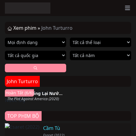
Ope
Xem phim »
John Turturro
John Turturro
Hoàn thành
Hoàn Tất (6/6)
Âm Mưu Chống Lại Nước Mỹ
The Plot Against America (2020)
TOP PHIM BỘ
Cầm Tù
Esaret (2022)