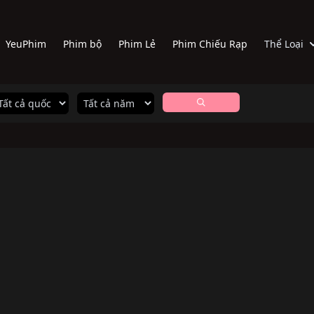
YeuPhim
Phim bộ
Phim Lẻ
Phim Chiếu Rạp
Thể Loại