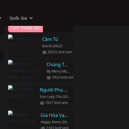
Quốc Gia
TOP PHIM BỘ
Cầm Tù
Esaret (2022)
26352 lượt xem
Chúng Ta Hãy Kết Hôn Nhé
My Merry Marriage / Hôn Nhân Hạnh Phúc (2024)
7833 lượt xem
Người Phụ Nữ Mạnh Mẽ
Iron Lady Cha (2015)
7637 lượt xem
Gia Hòa Vạn Sự Thành
Happy Home (2016)
7183 lượt xem