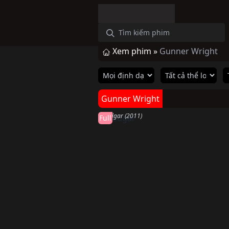
Xem phim »
Gunner Wright
Hoàn thành
Gunner Wright
J. Edgar
J. Edgar (2011)
Full