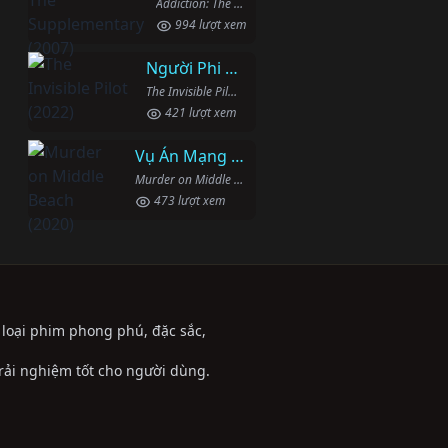
Addiction: The Supplementary (2007)
994 lượt xem
Người Phi Công Vô Hình
The Invisible Pilot (2022)
421 lượt xem
Vụ Án Mạng Trên Đường Middle Beach
Murder on Middle Beach (2020)
473 lượt xem
ể loại phim phong phú, đặc sắc,
trải nghiệm tốt cho người dùng.