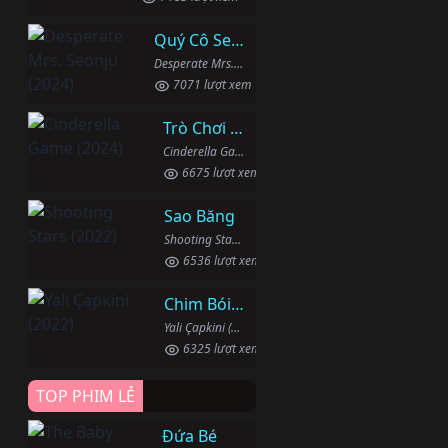
Quý Cô Seon Ju Phục Thù
Desperate Mrs. Seonju (2024)
7071 lượt xem
Trò Chơi Lọ Lem
Cinderella Game (2024)
6675 lượt xem
Sao Băng
Shooting Stars (2022)
6536 lượt xem
Chim Bói Cá
Yali Çapkini (2022)
6325 lượt xem
TOP PHIM LẺ
Đứa Bé