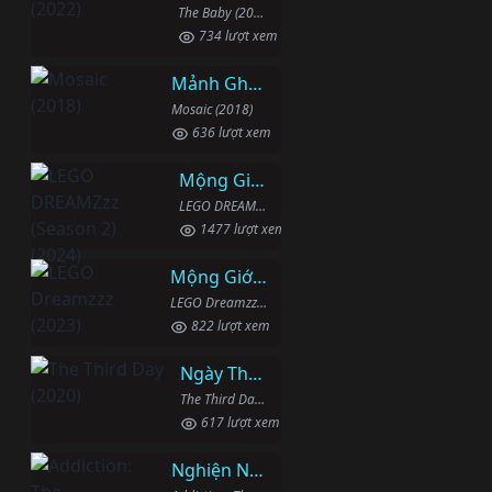
The Baby (2022)
734 lượt xem
Mảnh Ghép
Mosaic (2018)
636 lượt xem
Mộng Giới (Phần 2)
LEGO DREAMZzz (Season 2) (2024)
1477 lượt xem
Mộng Giới (Phần 1)
LEGO Dreamzzz (2023)
822 lượt xem
Ngày Thứ Ba
The Third Day (2020)
617 lượt xem
Nghiện Ngập: Chuỗi Phim Bổ Trợ