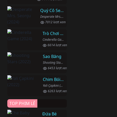
Quý Cô Seon Ju Phục Thù
Desperate Mrs. Seonju (2024)
7012 lượt xem
Trò Chơi Lọ Lem
Cinderella Game (2024)
6614 lượt xem
Sao Băng
Shooting Stars (2022)
6453 lượt xem
Chim Bói Cá
Yali Çapkini (2022)
6263 lượt xem
TOP PHIM LẺ
Đứa Bé