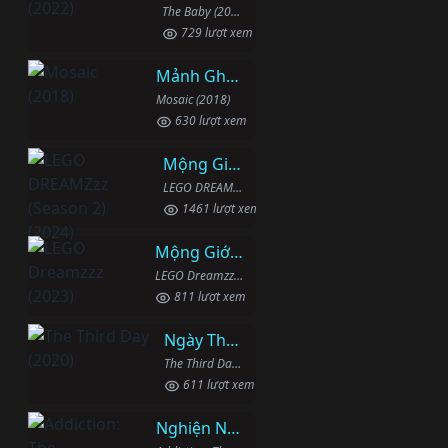
The Baby (2022)
729 lượt xem
Mảnh Ghép
Mosaic (2018)
630 lượt xem
Mộng Giới (Phần 2)
LEGO DREAMZzz (Season 2) (2024)
1461 lượt xem
Mộng Giới (Phần 1)
LEGO Dreamzzz (2023)
811 lượt xem
Ngày Thứ Ba
The Third Day (2020)
611 lượt xem
Nghiện Ngập: Chuỗi Phim Bổ Trợ