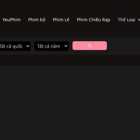
YeuPhim
Phim bộ
Phim Lẻ
Phim Chiếu Rạp
Thể Loại