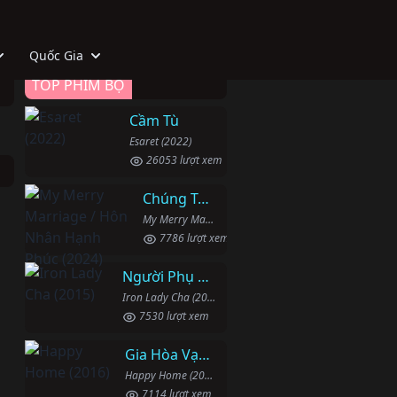
Quốc Gia
TOP PHIM BỘ
Cầm Tù
Esaret (2022)
26053 lượt xem
Chúng Ta Hãy Kết Hôn Nhé
My Merry Marriage / Hôn Nhân Hạnh Phúc (2024)
7786 lượt xem
Người Phụ Nữ Mạnh Mẽ
Iron Lady Cha (2015)
7530 lượt xem
Gia Hòa Vạn Sự Thành
Happy Home (2016)
7114 lượt xem