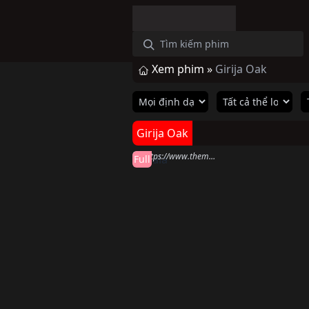
Xem phim »
Girija Oak
Hoàn thành
Girija Oak
Qala
ahttps://www.themoviedb.org/movie/934419 (2022)
Full