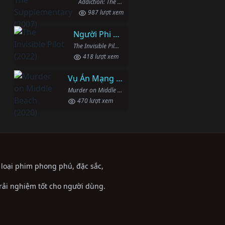
Addiction: The Supplementary (2007)
987 lượt xem
Người Phi Công Vô Hình
The Invisible Pilot (2022)
418 lượt xem
Vụ Án Mạng Trên Đường Middle Beach
Murder on Middle Beach (2020)
470 lượt xem
ể loại phim phong phú, đặc sắc,
trải nghiệm tốt cho người dùng.