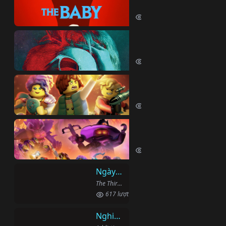
The Baby (2022)
738 lượt xem
Mảnh Ghép
Mosaic (2018)
638 lượt xem
Mộng Giới (Phần 2)
LEGO DREAMZzz (Season 2) (2024)
1482 lượt xem
Mộng Giới (Phần 1)
LEGO Dreamzzz (2023)
824 lượt xem
Ngày Thứ Ba
The Third Day (2020)
617 lượt xem
Nghiện Ngập: Chuỗi Phim Bổ Trợ