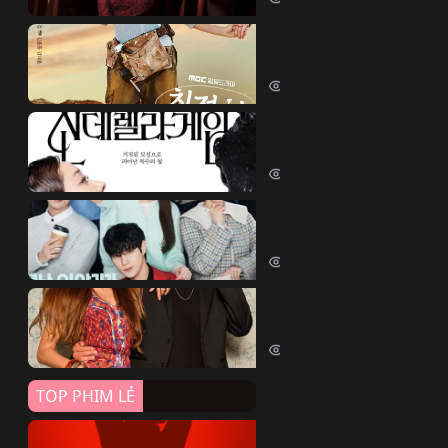
Quý Cô Seon Ju Phục T
Desperate Mrs. Seonju (2024)
7098 lượt xem
Trò Chơi Lọ Lem
Cinderella Game (2024)
6699 lượt xem
Sao Băng
Shooting Stars (2022)
6566 lượt xem
Chim Bói Cá
Yali Çapkini (2022)
6353 lượt xem
TOP PHIM LẺ
Đứa Bé