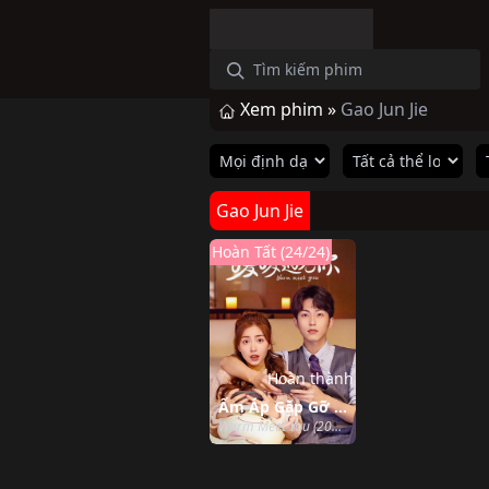
Xem phim »
Gao Jun Jie
Gao Jun Jie
Hoàn Tất (24/24)
Hoàn thành
Ấm Áp Gặp Gỡ Em
Warm Meet You (2022)