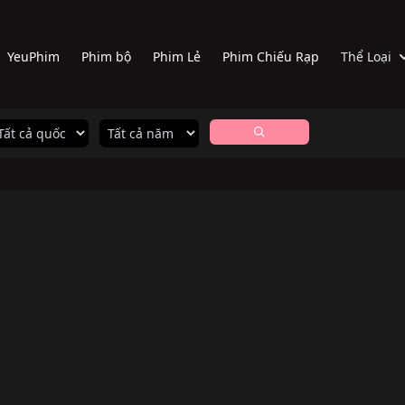
YeuPhim
Phim bộ
Phim Lẻ
Phim Chiếu Rạp
Thể Loại