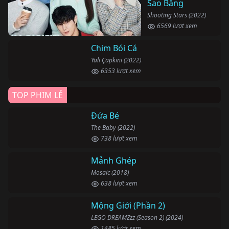
Sao Băng
Shooting Stars (2022)
6569 lượt xem
Chim Bói Cá
Yali Çapkini (2022)
6353 lượt xem
TOP PHIM LẺ
Đứa Bé
The Baby (2022)
738 lượt xem
Mảnh Ghép
Mosaic (2018)
638 lượt xem
Mộng Giới (Phần 2)
LEGO DREAMZzz (Season 2) (2024)
1485 lượt xem