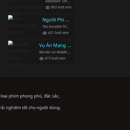
Addiction: The Supplementary (2007)
993 lượt xem
Người Phi Công Vô Hình
The Invisible Pilot (2022)
421 lượt xem
Vụ Án Mạng Trên Đường Middle Beach
Murder on Middle Beach (2020)
473 lượt xem
ể loại phim phong phú, đặc sắc,
trải nghiệm tốt cho người dùng.