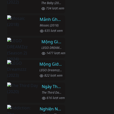
The Baby (2022)
734 lượt xem
Mảnh Ghép
Mosaic (2018)
635 lượt xem
Mộng Giới (Phần 2)
LEGO DREAMZzz (Season 2) (2024)
1477 lượt xem
Mộng Giới (Phần 1)
LEGO Dreamzzz (2023)
822 lượt xem
Ngày Thứ Ba
The Third Day (2020)
616 lượt xem
Nghiện Ngập: Chuỗi Phim Bổ Trợ