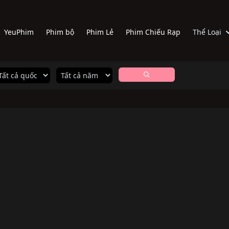
YeuPhim
Phim bộ
Phim Lẻ
Phim Chiếu Rạp
Thể Loại