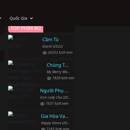
Quốc Gia
TOP PHIM BỘ
Cầm Tù
Esaret (2022)
26352 lượt xem
Chúng Ta Hãy Kết Hôn Nhé
My Merry Marriage / Hôn Nhân Hạnh Phúc (2024)
7828 lượt xem
Người Phụ Nữ Mạnh Mẽ
Iron Lady Cha (2015)
7637 lượt xem
Gia Hòa Vạn Sự Thành
Happy Home (2016)
7183 lượt xem