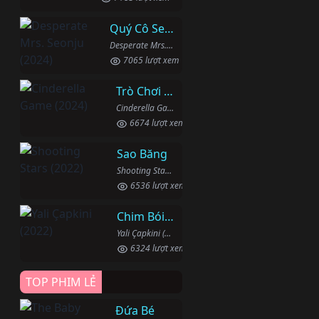
Quý Cô Seon Ju Phục Thù
Desperate Mrs. Seonju (2024)
7065 lượt xem
Trò Chơi Lọ Lem
Cinderella Game (2024)
6674 lượt xem
Sao Băng
Shooting Stars (2022)
6536 lượt xem
Chim Bói Cá
Yali Çapkini (2022)
6324 lượt xem
TOP PHIM LẺ
Đứa Bé