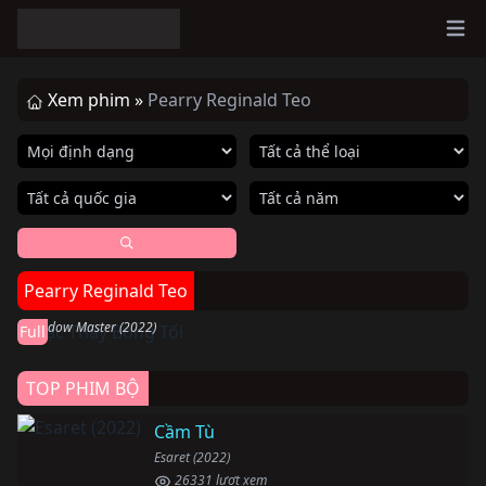
Ope
Xem phim »
Pearry Reginald Teo
Hoàn thành
Pearry Reginald Teo
Bậc Thầy Bóng Tối
Shadow Master (2022)
Full
TOP PHIM BỘ
Cầm Tù
Esaret (2022)
26331 lượt xem