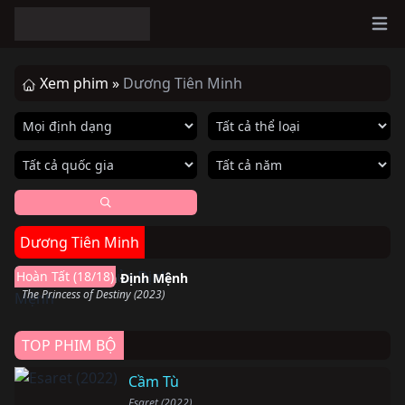
Ope
Xem phim »
Dương Tiên Minh
Dương Tiên Minh
Hoàn thành
Hoàn Tất (18/18)
Công Chúa Của Định Mệnh
The Princess of Destiny (2023)
TOP PHIM BỘ
Cầm Tù
Esaret (2022)